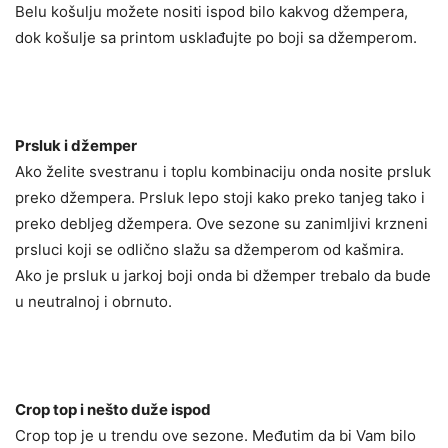
Belu košulju možete nositi ispod bilo kakvog džempera,
dok košulje sa printom usklađujte po boji sa džemperom.
Prsluk i džemper
Ako želite svestranu i toplu kombinaciju onda nosite prsluk
preko džempera. Prsluk lepo stoji kako preko tanjeg tako i
preko debljeg džempera. Ove sezone su zanimljivi krzneni
prsluci koji se odlično slažu sa džemperom od kašmira.
Ako je prsluk u jarkoj boji onda bi džemper trebalo da bude
u neutralnoj i obrnuto.
Crop top i nešto duže ispod
Crop top je u trendu ove sezone. Međutim da bi Vam bilo