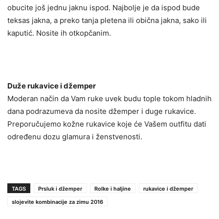
obucite još jednu jaknu ispod. Najbolje je da ispod bude
teksas jakna, a preko tanja pletena ili obična jakna, sako ili
kaputić. Nosite ih otkopčanim.
Duže rukavice i džemper
Moderan način da Vam ruke uvek budu tople tokom hladnih
dana podrazumeva da nosite džemper i duge rukavice.
Preporučujemo kožne rukavice koje će Vašem outfitu dati
određenu dozu glamura i ženstvenosti.
TAGS
Prsluk i džemper
Rolke i haljine
rukavice i džemper
slojevite kombinacije za zimu 2016