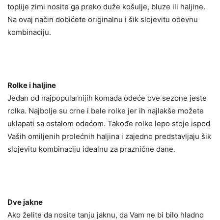
toplije zimi nosite ga preko duže košulje, bluze ili haljine.
Na ovaj način dobićete originalnu i šik slojevitu odevnu
kombinaciju.
Rolke i haljine
Jedan od najpopularnijih komada odeće ove sezone jeste
rolka. Najbolje su crne i bele rolke jer ih najlakše možete
uklapati sa ostalom odećom. Takođe rolke lepo stoje ispod
Vaših omiljenih prolećnih haljina i zajedno predstavljaju šik
slojevitu kombinaciju idealnu za praznične dane.
Dve jakne
Ako želite da nosite tanju jaknu, da Vam ne bi bilo hladno