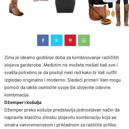
Zima je idealno godišnje doba za kombinovanje različitih
slojeva garderobe. Međutim ne možete mešati baš sve i
svašta potrebno je da postoji neki red kako bi Vaš outfit
izgledao originalno i moderno.
Sledeći primeri Vam mogu
pomoći da lakše osmislite svoje šik slojevite odevne
kombinacije.
Džemper i košulja
Džemper preko košulje predstavlja jednostavan način da
napravite klasičnu zimsku slojevitu kombinaciju koja se
smatra vanvremenskom i prikladnom za različite prilike.