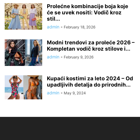
Prolećne kombinacije boja koje
će se uvek nositi: Vodič kroz
stil...
admin
-
February 18, 2026
Modni trendovi za proleće 2026 –
Kompletan vodič kroz stilove i...
admin
-
February 9, 2026
Kupaći kostimi za leto 2024 – Od
upadljivih detalja do prirodnih...
admin
-
May 9, 2024