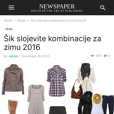
NEWSPAPER
DISCOVER THE ART OF PUBLISHING
Home
Moda
Šik slojevite kombinacije za zimu 2016
Moda
Šik slojevite kombinacije za
zimu 2016
305
0
By
admin
-
December 29, 2015