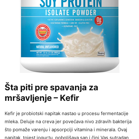
Šta piti pre spavanja za
mršavljenje – Kefir
Kefir je probiotski napitak nastao u procesu fermentacije
mleka. Deluje na creva jer povećava nivo zdravih bakterija
što pomaže varenju i apsorpciji vitamina i minerala. Ovaj
napitak, tojest jogurtu, poboljšava san i čini Vas sutradan