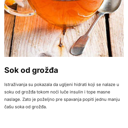
Sok od grožđa
Istraživanja su pokazala da ugljeni hidrati koji se nalaze u
soku od grožđa tokom noći luče insulin i tope masne
naslage. Zato je poželjno pre spavanja popiti jednu manju
čašu soka od grožđa.