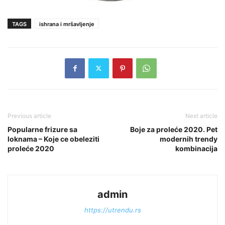
TAGS
ishrana i mršavljenje
Previous article
Next article
Popularne frizure sa
Boje za proleće 2020. Pet
loknama – Koje ce obeleziti
modernih trendy
proleće 2020
kombinacija
admin
https://utrendu.rs