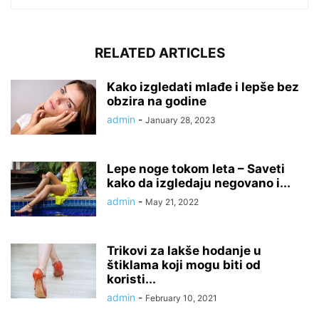
RELATED ARTICLES
Kako izgledati mlađe i lepše bez
obzira na godine
admin
-
January 28, 2023
Lepe noge tokom leta – Saveti
kako da izgledaju negovano i...
admin
-
May 21, 2022
Trikovi za lakše hodanje u
štiklama koji mogu biti od
koristi...
admin
-
February 10, 2021