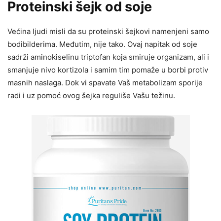
Proteinski šejk od soje
Većina ljudi misli da su proteinski šejkovi namenjeni samo
bodibilderima. Međutim, nije tako. Ovaj napitak od soje
sadrži aminokiselinu triptofan koja smiruje organizam, ali i
smanjuje nivo kortizola i samim tim pomaže u borbi protiv
masnih naslaga. Dok vi spavate Vaš metabolizam sporije
radi i uz pomoć ovog šejka reguliše Vašu težinu.