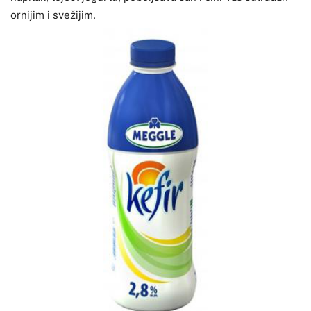
ornijim i svežijim.