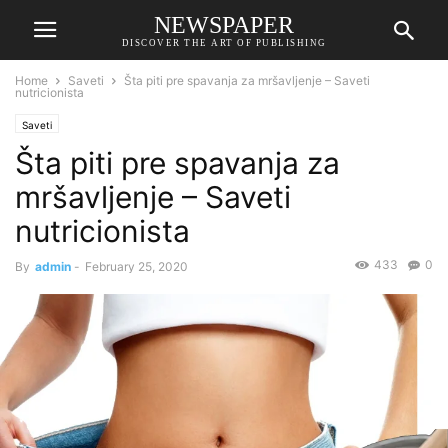
NEWSPAPER
DISCOVER THE ART OF PUBLISHING
Home
Saveti
Šta piti pre spavanja za mršavljenje – Saveti
nutricionista
Saveti
Šta piti pre spavanja za
mršavljenje – Saveti
nutricionista
433
0
By
admin
-
February 25, 2020