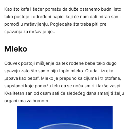
Kao što kafa i šećer pomažu da duže ostanemo budni isto
tako postoje i određeni napici koji će nam dati miran san i
pomoći u mršavljenju. Pogledajte šta treba piti pre
spavanja za mršavljenje..
Mleko
Oduvek postoji mišljenje da tek rođene bebe tako dugo
spavaju zato što samo piju toplo mleko. Otuda i izreka
„spava kao beba“. Mleko je prepuno kalcijuma i triptofana,
supstanci koje pomažu telu da se noću smiri i lakše zaspi.
Kvalitetan san od osam sati će sledećeg dana smanjiti želju
organizma za hranom.