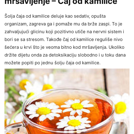
mršavljenje – Čaj od kamilice
Šolja čaja od kamilice deluje kao sedativ, opušta
organizam, zagreva ga i pomaže mu da brže zaspi. To je
zahvaljujući glicinu koji pozitivno utiče na nervni sistem i
bori se sa stresom. Takođe čaj od kamilice reguliše nivo
šećera u krvi što je veoma bitno kod mršavljenja. Ukoliko
držite dijetu onda za detoksikaciju slobodno i u toku dana
možete popiti po jednu šolju čaja od kamilice.