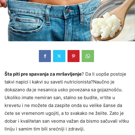
Šta piti pre spavanja za mršavljenje
? Da li uopše postoje
takvi napici i kakvi su saveti nutricionista?Naučno je
dokazano da je nesanica usko povezana sa gojaznošću.
Ukoliko imate nemiran san, stalno se budite, vrtite u
krevetu i ne možete da zaspite onda su velike šanse da
ćete se vremenom ugojiti, a to svakako ne želite. Zato je
dobar i kvalitetan san veoma važan da bismo sačuvali vitku
liniju i samim tim bili srećniji i zdraviji.