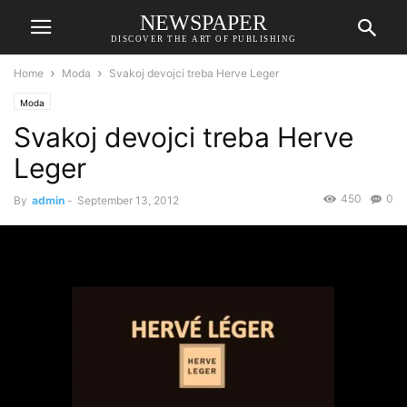
NEWSPAPER
DISCOVER THE ART OF PUBLISHING
Home
Moda
Svakoj devojci treba Herve Leger
Moda
Svakoj devojci treba Herve
Leger
450
0
By
admin
-
September 13, 2012