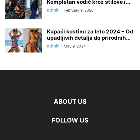
Kompletan vodič kroz stilove i...
admin
-
February 9, 2026
Kupaći kostimi za leto 2024 – Od
upadljivih detalja do prirodnih...
admin
-
May 9, 2024
ABOUT US
FOLLOW US