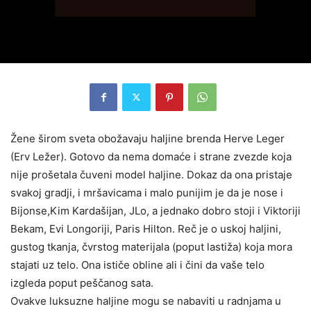
Žene širom sveta obožavaju haljine brenda Herve Leger
(Erv Ležer). Gotovo da nema domaće i strane zvezde koja
nije prošetala čuveni model haljine. Dokaz da ona pristaje
svakoj gradji, i mršavicama i malo punijim je da je nose
i
Bijonse,Kim Kardašijan, JLo, a jednako dobro stoji i Viktoriji
Bekam, Evi Longoriji, Paris Hilton. Reč je o uskoj haljini,
gustog tkanja, čvrstog materijala (poput lastiža) koja mora
stajati uz telo. Ona ističe obline ali i čini da vaše telo
izgleda poput peščanog sata.
Ovakve luksuzne haljine mogu se nabaviti u radnjama u