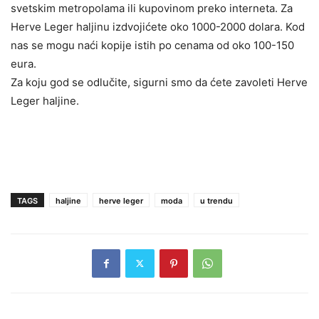
svetskim metropolama ili kupovinom preko interneta. Za
Herve Leger haljinu izdvojićete oko 1000-2000 dolara. Kod
nas se mogu naći kopije istih po cenama od oko 100-150
eura.
Za koju god se odlučite, sigurni smo da ćete zavoleti Herve
Leger haljine.
TAGS
haljine
herve leger
moda
u trendu