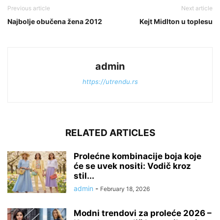
Previous article
Next article
Najbolje obučena žena 2012
Kejt Midlton u toplesu
admin
https://utrendu.rs
RELATED ARTICLES
Prolećne kombinacije boja koje
će se uvek nositi: Vodič kroz
stil...
admin
-
February 18, 2026
Modni trendovi za proleće 2026 –