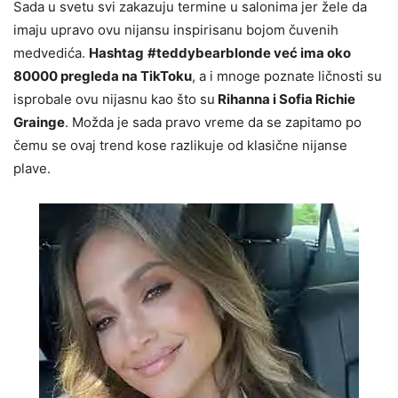
Sada u svetu svi zakazuju termine u salonima jer žele da
imaju upravo ovu nijansu inspirisanu bojom čuvenih
medvedića.
Hashtag
#teddybearblonde već ima oko
80000 pregleda na TikToku
, a i mnoge poznate ličnosti su
isprobale ovu nijasnu kao što su
Rihanna i Sofia Richie
Grainge
. Možda je sada pravo vreme da se zapitamo po
čemu se ovaj trend kose razlikuje od klasične nijanse
plave.