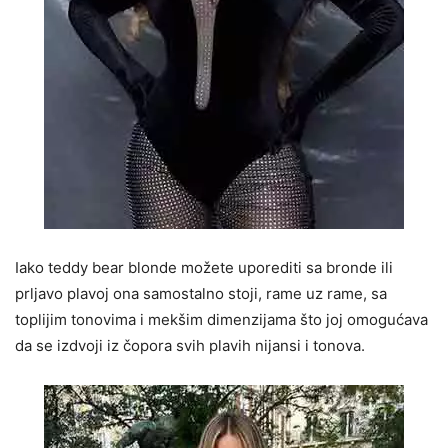
Iako teddy bear blonde možete uporediti sa bronde ili
prljavo plavoj ona samostalno stoji, rame uz rame, sa
toplijim tonovima i mekšim dimenzijama što joj omogućava
da se izdvoji iz čopora svih plavih nijansi i tonova.