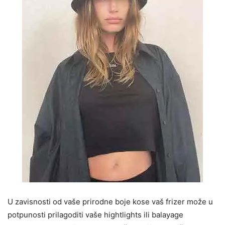
U zavisnosti od vaše prirodne boje kose vaš frizer može u
potpunosti prilagoditi vaše hightlights ili balayage