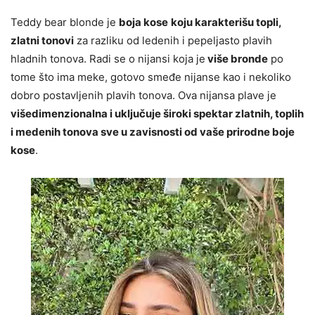
Teddy bear blonde je
boja kose
koju karakterišu topli,
zlatni tonovi
za razliku od ledenih i pepeljasto plavih
hladnih tonova. Radi se o nijansi koja je
više bronde
po
tome što ima meke, gotovo smeđe nijanse kao i nekoliko
dobro postavljenih plavih tonova. Ova nijansa plave je
višedimenzionalna i uključuje široki spektar zlatnih, toplih
i medenih tonova sve u zavisnosti od vaše prirodne boje
kose
.