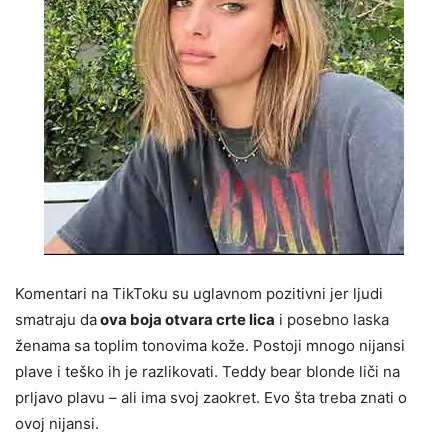
Komentari na TikToku su uglavnom pozitivni jer ljudi
smatraju da
ova boja otvara crte lica
i posebno laska
ženama sa toplim tonovima kože. Postoji mnogo nijansi
plave i teško ih je razlikovati. Teddy bear blonde liči na
prljavo plavu – ali ima svoj zaokret. Evo šta treba znati o
ovoj nijansi.