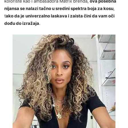
koloriste kao i ambasadora Matrix brenda,
ova posebna
nijansa se nalazi tačno u sredini spektra boja za kosu
,
t
ako da je
univerzalno laskava i zaista čini da vam oči
dođu do izražaja
.