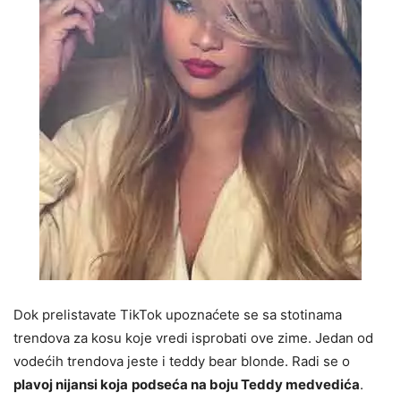
Dok prelistavate TikTok upoznaćete se sa stotinama
trendova za kosu koje vredi isprobati ove zime. Jedan od
vodećih trendova jeste i teddy bear blonde. Radi se o
plavoj nijansi koja
podseća na boju Teddy medvedića
.