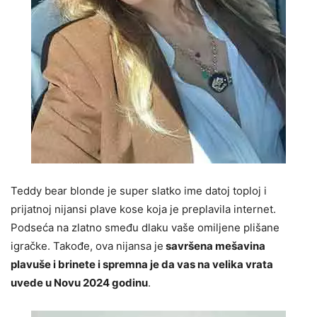
Teddy bear blonde je super slatko ime datoj toploj i
prijatnoj nijansi plave kose koja je preplavila internet.
Podseća na zlatno smeđu dlaku vaše omiljene plišane
igračke. Takođe, ova nijansa je
savršena mešavina
plavuše i brinete i spremna je da vas na velika vrata
uvede u Novu 2024 godinu
.