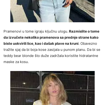
Pramenovi u tome igraju ključnu ulogu.
Razmislite o tome
da izvučete nekoliko pramenova sa prednje strane kako
biste uokvirili lice, kao i dašak plave na kruni
. Obavezno
tražite sjaj da bi boja kose zasijala u punom planu. Da bi se
teddy bear blonde što duže zadržala koristite hidratantne
maske za kosu.