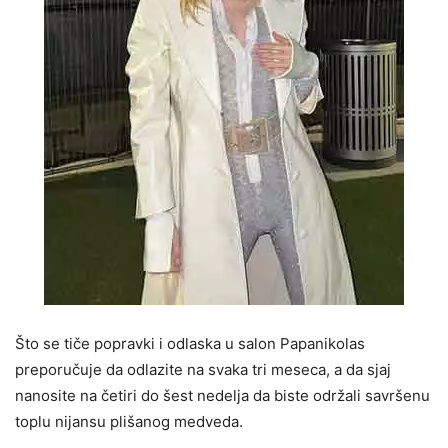
Što se tiče popravki i odlaska u salon Papanikolas
preporučuje da odlazite na svaka tri meseca, a da sjaj
nanosite na četiri do šest nedelja da biste održali savršenu
toplu nijansu plišanog medveda.