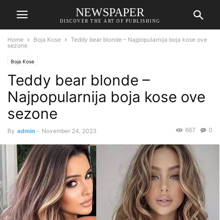
NEWSPAPER
DISCOVER THE ART OF PUBLISHING
Home
Boja Kose
Teddy bear blonde – Najpopularnija boja kose ove
sezone
Boja Kose
Teddy bear blonde –
Najpopularnija boja kose ove
sezone
667
0
By
admin
-
November 24, 2023