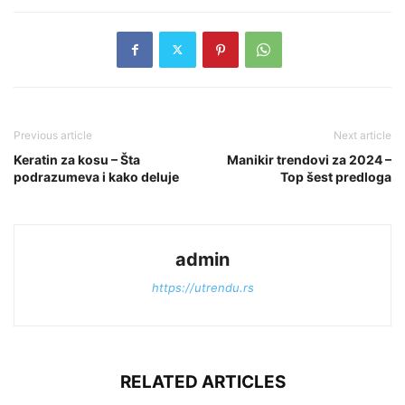
Previous article
Next article
Keratin za kosu – Šta
Manikir trendovi za 2024 –
podrazumeva i kako deluje
Top šest predloga
admin
https://utrendu.rs
RELATED ARTICLES