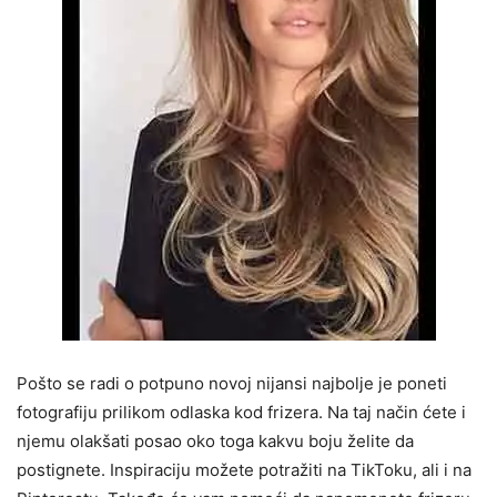
Pošto se radi o potpuno novoj nijansi najbolje je poneti
fotografiju prilikom odlaska kod frizera. Na taj način ćete i
njemu olakšati posao oko toga kakvu boju želite da
postignete. Inspiraciju možete potražiti na TikToku, ali i na