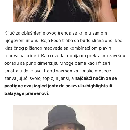
Ključ za objašnjenje ovog trenda se krije u samom
njegovom imenu. Boja kose treba da bude slična onoj kod
klasičnog plišanog medveda sa kombinacijom plavih
tonova na brineti. Kao rezultat dobijamo prekrasnu završnu
obradu sa puno dimenzija. Mnoge dame kao i frizeri
smatraju da je ovaj trend savršen za zimske mesece
zahvaljujući svojoj toploj nijansi, a
najčešći način da se
postigne ovaj izgled jeste da se izvuku highlights ili
balayage pramenovi
.