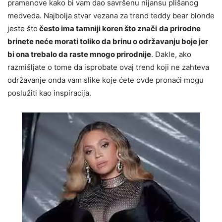
pramenove kako bi vam dao savršenu nijansu plišanog
medveda. Najbolja stvar vezana za trend teddy bear blonde
jeste što
često ima tamniji koren što znači
da prirodne
brinete neće morati toliko da brinu o održavanju boje jer
bi ona trebalo da raste mnogo prirodnije
. Dakle, ako
razmišljate o tome da isprobate ovaj trend koji ne zahteva
održavanje onda vam slike koje ćete ovde pronaći mogu
poslužiti kao inspiracija.