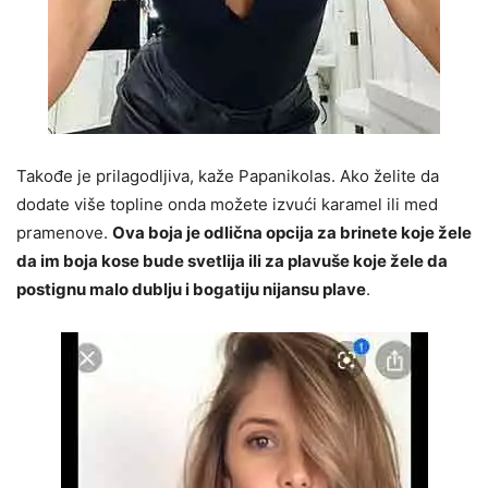
Takođe je prilagodljiva, kaže Papanikolas. Ako želite da
dodate više topline onda možete izvući karamel ili med
pramenove.
Ova boja je odlična opcija za brinete koje žele
da im boja kose bude svetlija ili za plavuše koje žele da
postignu malo dublju i bogatiju nijansu plave
.