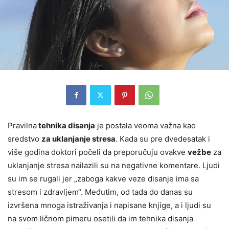
Pravilna
tehnika disanja
je postala veoma važna kao
sredstvo
za uklanjanje stresa
. Kada su pre dvedesatak i
više godina doktori počeli da preporučuju ovakve
vežbe
za
uklanjanje stresa nailazili su na negativne komentare. Ljudi
su im se rugali jer „zaboga kakve veze disanje ima sa
stresom i zdravljem“. Međutim, od tada do danas su
izvršena mnoga istraživanja i napisane knjige, a i ljudi su
na svom ličnom pimeru osetili da im tehnika disanja