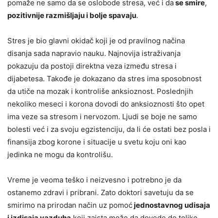
pomaže ne samo da se oslobode stresa, već i da
se smire
,
pozitivnije razmišljaju i bolje spavaju
.
Stres je bio glavni okidač koji je od pravilnog načina
disanja sada napravio nauku. Najnovija istraživanja
pokazuju da postoji direktna veza između stresa i
dijabetesa. Takođe je dokazano da stres ima sposobnost
da utiče na mozak i kontroliše anksioznost. Poslednjih
nekoliko meseci i korona dovodi do anksioznosti što opet
ima veze sa stresom i nervozom. Ljudi se boje ne samo
bolesti već i za svoju egzistenciju, da li će ostati bez posla i
finansija zbog korone i situacije u svetu koju oni kao
jedinka ne mogu da kontrolišu.
Vreme je veoma teško i neizvesno i potrebno je da
ostanemo zdravi i pribrani. Zato doktori savetuju da se
smirimo na prirodan način uz pomoć
jednostavnog udisaja
i izdisaja vazduha
koji zaista može da dovede do toliko