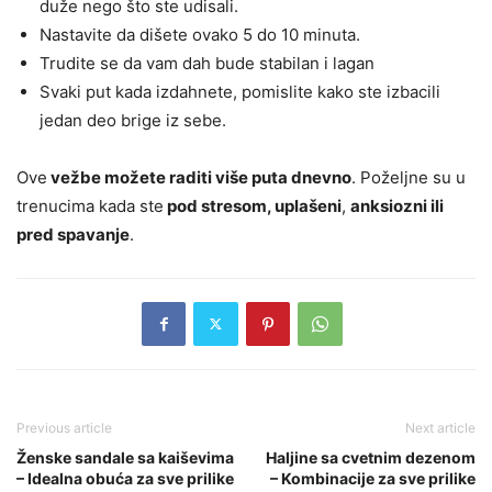
duže nego što ste udisali.
Nastavite da dišete ovako 5 do 10 minuta.
Trudite se da vam dah bude stabilan i lagan
Svaki put kada izdahnete, pomislite kako ste izbacili
jedan deo brige iz sebe.
Ove
vežbe možete raditi više puta dnevno
. Poželjne su u
trenucima kada ste
pod stresom, uplašeni
,
anksiozni ili
pred spavanje
.
Previous article
Next article
Ženske sandale sa kaiševima
Haljine sa cvetnim dezenom
– Idealna obuća za sve prilike
– Kombinacije za sve prilike