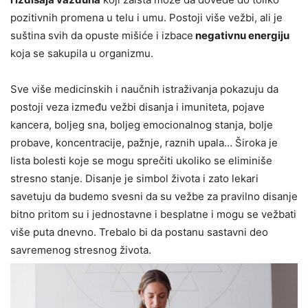
pozitivnih promena u telu i umu. Postoji više vežbi, ali je
suština svih da opuste mišiće i izbace
negativnu energiju
koja se sakupila u organizmu.
Sve više medicinskih i naučnih istraživanja pokazuju da
postoji veza između vežbi disanja i imuniteta, pojave
kancera, boljeg sna, boljeg emocionalnog stanja, bolje
probave, koncentracije, pažnje, raznih upala… Široka je
lista bolesti koje se mogu sprečiti ukoliko se eliminiše
stresno stanje. Disanje je simbol života i zato lekari
savetuju da budemo svesni da su vežbe za pravilno disanje
bitno pritom su i jednostavne i besplatne i mogu se vežbati
više puta dnevno. Trebalo bi da postanu sastavni deo
savremenog stresnog života.