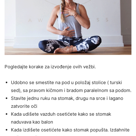
Pogledajte korake za izvođenje ovih vežbi.
Udobno se smestite na pod u položaj stolice ( turski
sed), sa pravom kičmom i bradom paralelnom sa podom.
Stavite jednu ruku na stomak, drugu na srce i lagano
zatvorite oči
Kada udišete vazduh osetićete kako se stomak
naduvava kao balon
Kada izdišete osetićete kako stomak popušta. Izdahnite