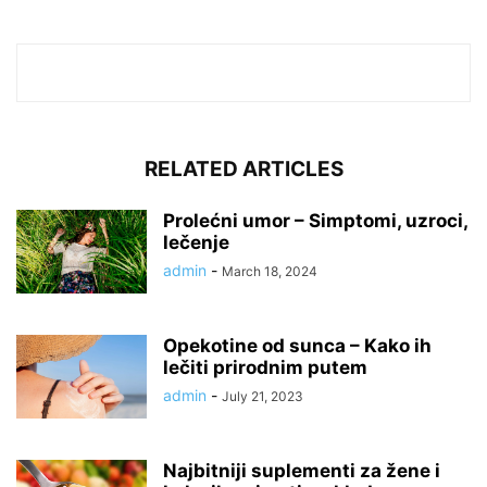
RELATED ARTICLES
Prolećni umor – Simptomi, uzroci,
lečenje
admin
-
March 18, 2024
Opekotine od sunca – Kako ih
lečiti prirodnim putem
admin
-
July 21, 2023
Najbitniji suplementi za žene i