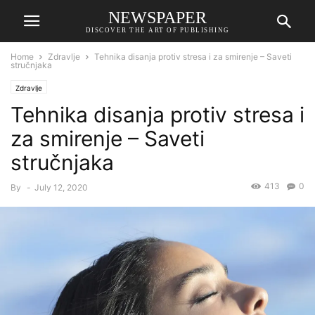
NEWSPAPER
DISCOVER THE ART OF PUBLISHING
Home
Zdravlje
Tehnika disanja protiv stresa i za smirenje – Saveti
stručnjaka
Zdravlje
Tehnika disanja protiv stresa i
za smirenje – Saveti
stručnjaka
413
0
By
-
July 12, 2020