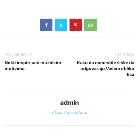
Previous article
Next article
Nokti inspirisani muzičkim
Kako da namestite šiške da
motivima
odgovaraju Vašem obliku
lica
admin
https://utrendu.rs