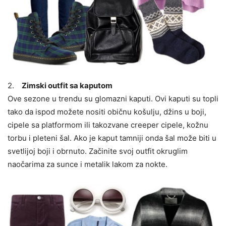
2.
Zimski outfit sa kaputom
Ove sezone u trendu su glomazni kaputi. Ovi kaputi su topli
tako da ispod možete nositi običnu košulju, džins u boji,
cipele sa platformom ili takozvane creeper cipele, kožnu
torbu i pleteni šal. Ako je kaput tamniji onda šal može biti u
svetlijoj boji i obrnuto. Začinite svoj outfit okruglim
naočarima za sunce i metalik lakom za nokte.