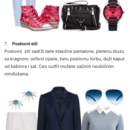
7.
Poslovni stil
Poslovni stil sadrži bele klasične pantalone, pletenu bluzu
sa kragnom, oxford cipele, belu poslovnu torbu, duži kaput
od kašmira i sat. Ceo outfit možete začiniti neobičnim
minđušama.