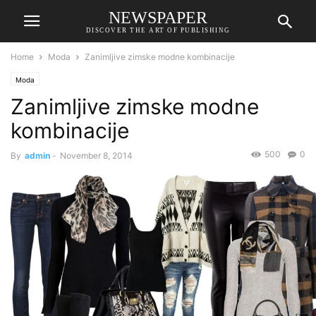
NEWSPAPER
DISCOVER THE ART OF PUBLISHING
Home
Moda
Zanimljive zimske modne kombinacije
Moda
Zanimljive zimske modne
kombinacije
500
0
By
admin
-
November 8, 2014