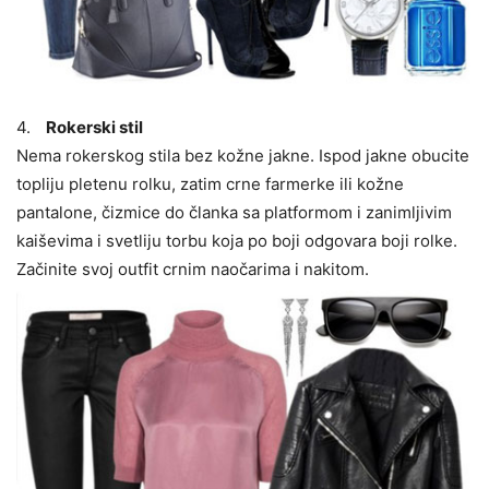
4.
Rokerski stil
Nema rokerskog stila bez kožne jakne. Ispod jakne obucite
topliju pletenu rolku, zatim crne farmerke ili kožne
pantalone, čizmice do članka sa platformom i zanimljivim
kaiševima i svetliju torbu koja po boji odgovara boji rolke.
Začinite svoj outfit crnim naočarima i nakitom.