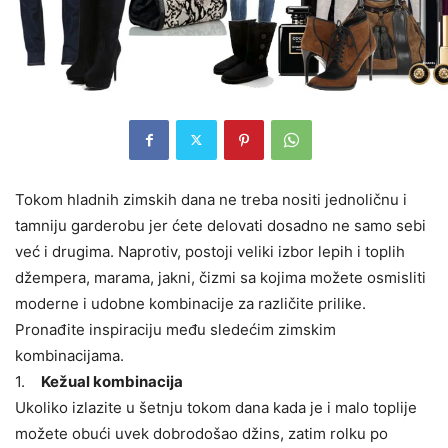
Tokom hladnih zimskih dana ne treba nositi jednoličnu i
tamniju garderobu jer ćete delovati dosadno ne samo sebi
već i drugima. Naprotiv, postoji veliki izbor lepih i toplih
džempera, marama, jakni, čizmi sa kojima možete osmisliti
moderne i udobne kombinacije za različite prilike.
Pronađite inspiraciju među sledećim zimskim
kombinacijama.
1.
Kežual kombinacija
Ukoliko izlazite u šetnju tokom dana kada je i malo toplije
možete obući uvek dobrodošao džins, zatim rolku po