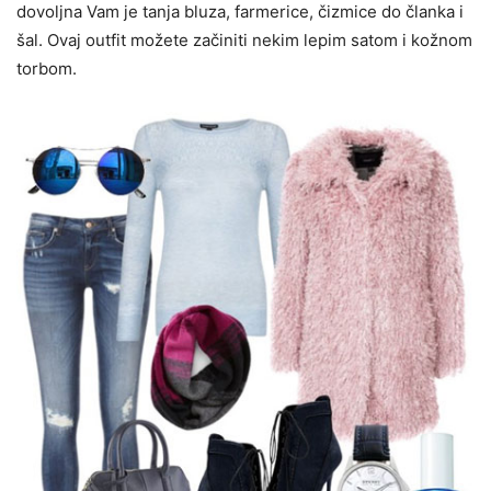
dovoljna Vam je tanja bluza, farmerice, čizmice do članka i
šal. Ovaj outfit možete začiniti nekim lepim satom i kožnom
torbom.