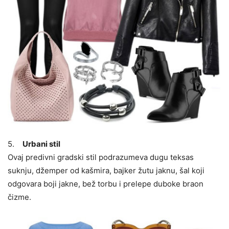
5.
Urbani stil
Ovaj predivni gradski stil podrazumeva dugu teksas
suknju, džemper od kašmira, bajker žutu jaknu, šal koji
odgovara boji jakne, bež torbu i prelepe duboke braon
čizme.