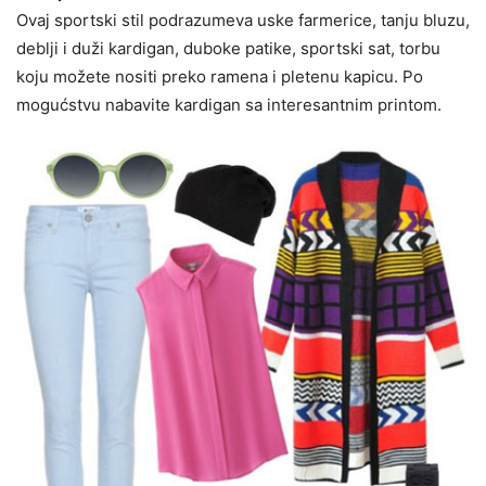
Ovaj sportski stil podrazumeva uske farmerice, tanju bluzu,
deblji i duži kardigan, duboke patike, sportski sat, torbu
koju možete nositi preko ramena i pletenu kapicu. Po
mogućstvu nabavite kardigan sa interesantnim printom.