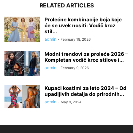
RELATED ARTICLES
Prolećne kombinacije boja koje
će se uvek nositi: Vodič kroz
stil...
admin
-
February 18, 2026
Modni trendovi za proleće 2026 –
Kompletan vodič kroz stilove i...
admin
-
February 9, 2026
Kupaći kostimi za leto 2024 – Od
upadljivih detalja do prirodnih...
admin
-
May 9, 2024