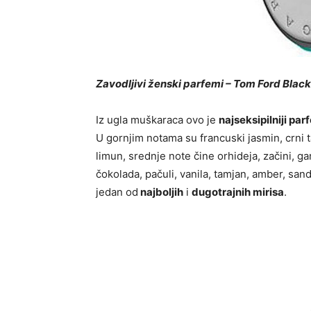
Zavodljivi ženski parfemi – Tom Ford Blac
Iz ugla muškaraca ovo je
najseksipilniji par
U gornjim notama su francuski jasmin, crni t
limun, srednje note čine orhideja, začini, g
čokolada, pačuli, vanila, tamjan, amber, san
jedan od
najboljih
i
dugotrajnih mirisa
.