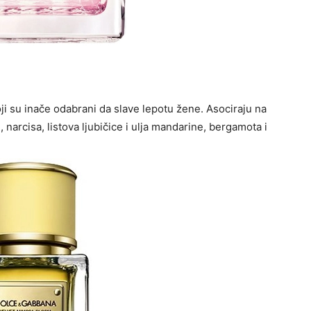
i su inače odabrani da slave lepotu žene. Asociraju na
arcisa, listova ljubičice i ulja mandarine, bergamota i