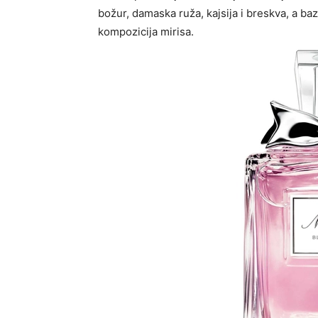
božur, damaska ruža, kajsija i breskva, a b
kompozicija mirisa.