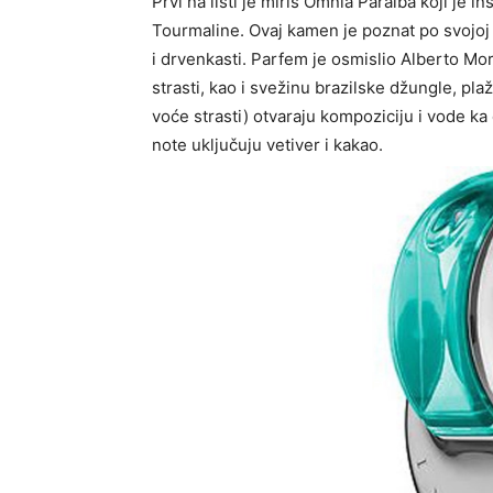
Prvi na listi je miris Omnia Paraiba koji je
Tourmaline. Ovaj kamen je poznat po svojoj p
i drvenkasti. Parfem je osmislio Alberto Mo
strasti, kao i svežinu brazilske džungle, pl
voće strasti) otvaraju kompoziciju i vode ka
note uključuju vetiver i kakao.