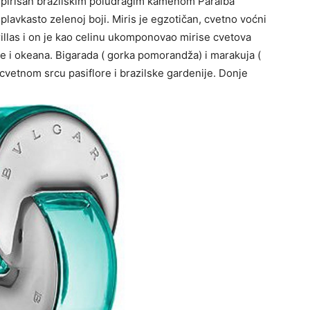
 inspirisan brazilskim poludragim kamenom Paraiba
lavkasto zelenoj boji. Miris je egzotičan, cvetno voćni
rillas i on je kao celinu ukomponovao mirise cvetova
aže i okeana. Bigarada ( gorka pomorandža) i marakuja (
 cvetnom srcu pasiflore i brazilske gardenije. Donje