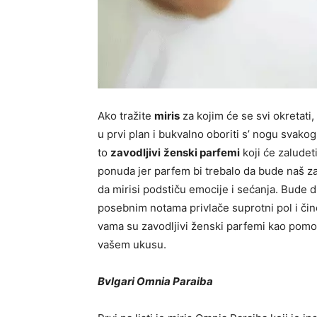
Ako tražite
miris
za kojim će se svi okretati
u prvi plan i bukvalno oboriti s’ nogu svako
to
zavodljivi
ženski parfemi
koji će zaludet
ponuda jer parfem bi trebalo da bude naš zašt
da mirisi podstiču emocije i sećanja. Bude 
posebnim notama privlače suprotni pol i čin
vama su zavodljivi ženski parfemi kao pomoć
vašem ukusu.
Bvlgari Omnia Paraiba