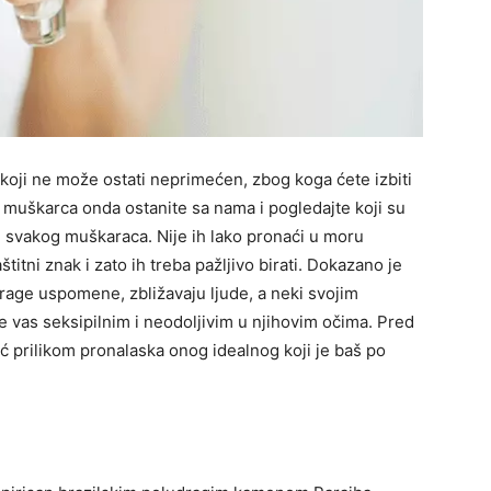
, koji ne može ostati neprimećen, zbog koga ćete izbiti
g muškarca onda ostanite sa nama i pogledajte koji su
i svakog muškaraca. Nije ih lako pronaći u moru
itni znak i zato ih treba pažljivo birati. Dokazano je
drage uspomene, zbližavaju ljude, a neki svojim
e vas seksipilnim i neodoljivim u njihovim očima. Pred
 prilikom pronalaska onog idealnog koji je baš po