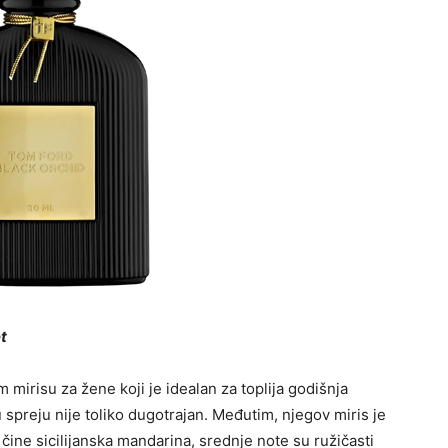
t
mirisu za žene koji je idealan za toplija godišnja
u spreju nije toliko dugotrajan. Međutim, njegov miris je
čine sicilijanska mandarina, srednje note su ružičasti