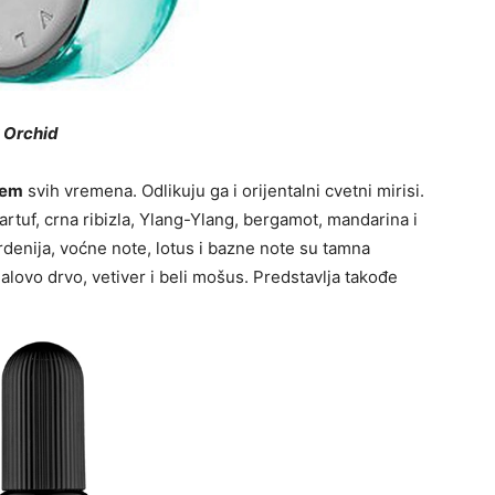
k Orchid
fem
svih vremena. Odlikuju ga i orijentalni cvetni mirisi.
artuf, crna ribizla, Ylang-Ylang, bergamot, mandarina i
ardenija, voćne note, lotus i bazne note su tamna
dalovo drvo, vetiver i beli mošus. Predstavlja takođe