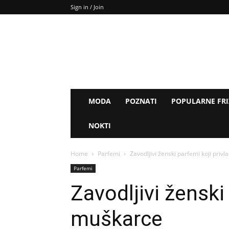
Sign in / Join
MODA
POZNATI
POPULARNE FR
NOKTI
Home
Parfemi
Zavodljivi ženski parfemi koji priv
Parfemi
Zavodljivi ženski
muškarce