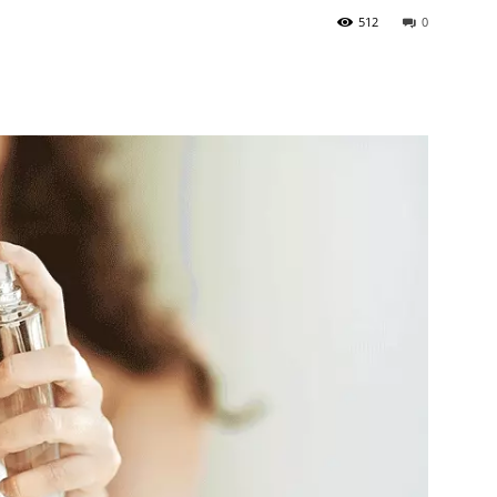
512
0