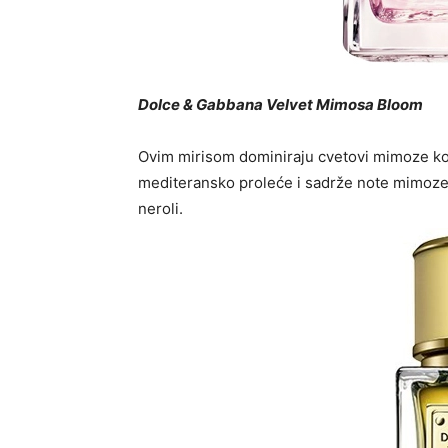
Dolce & Gabbana Velvet Mimosa Bloom
Ovim mirisom dominiraju cvetovi mimoze koj
mediteransko proleće i sadrže note mimoze, n
neroli.