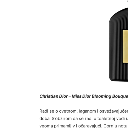
Christian Dior – Miss Dior Blooming Bouque
Radi se o cvetnom, laganom i osvežavajućem 
doba. S’obzirom da se radi o toaletnoj vodi 
veoma primamljiv i očaravajući. Gornju notu 