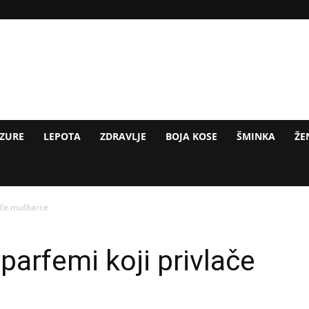
IZURE
LEPOTA
ZDRAVLJE
BOJA KOSE
ŠMINKA
ŽE
lače muškarce
 parfemi koji privlače