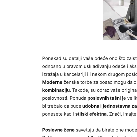
Ponekad su detalji vaše odeće ono što zaista
odnosno u pravom usklađivanju odeće i akses
izražaja u kancelariji ili nekom drugom po
Moderne
ženske torbe za posao mogu da os
kombinaciju
. Takođe, su odraz vaše original
poslovnosti. Ponuda
poslovnih tašni
je veli
bi trebalo da bude
udobna i
jednostavna za
ponesete kao i
stilski efektna
. Znači, imajt
Poslovne žene
savetuju da birate one modele