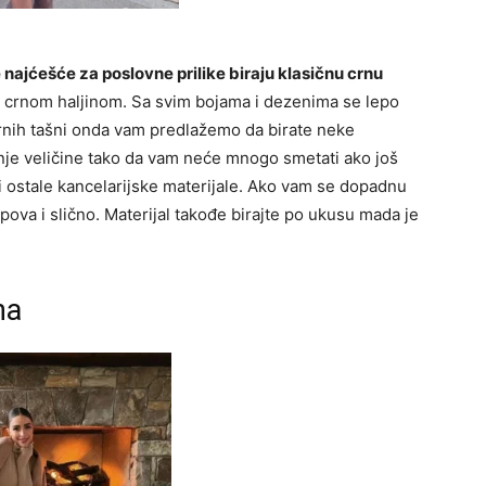
 najćešće za poslovne prilike biraju klasičnu crnu
 crnom haljinom. Sa svim bojama i dezenima se lepo
crnih tašni onda vam predlažemo da birate neke
ednje veličine tako da vam neće mnogo smetati ako još
li ostale kancelarijske materijale. Ako vam se dopadnu
pova i slično. Materijal takođe birajte po ukusu mada je
na