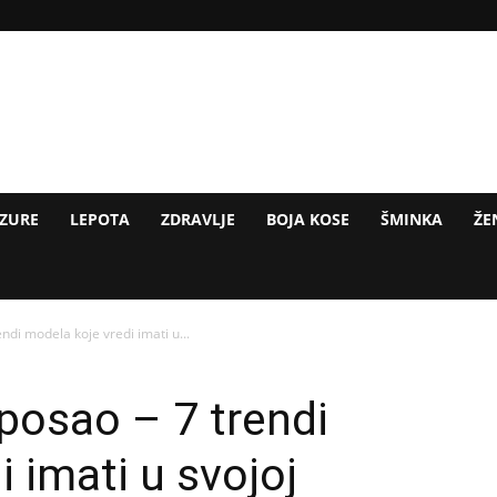
IZURE
LEPOTA
ZDRAVLJE
BOJA KOSE
ŠMINKA
ŽE
ndi modela koje vredi imati u...
posao – 7 trendi
 imati u svojoj