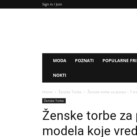
Sign in / Join
MODA
POZNATI
POPULARNE FR
NOKTI
Home
Ženske Torbe
Ženske torbe za posao – 7 tre
Ženske Torbe
Ženske torbe za 
modela koje vredi