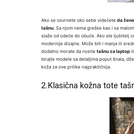
Ako se osvrnete oko sebe videćete
da žene
tašnu
. Sa njom nema greške kao i sa malom
slaže od odeće do obuće. Ako ste ljubitelj 
modernije dizajne. Može biti i manja ili sr
dodatno morate da nosite
tašnu za laptop
i
birajte modele sa detaljima poput šnala, dže
koža za ove prilike najpraktičnija.
2.Klasična kožna tote taš