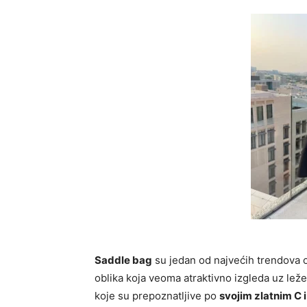
Saddle bag
su jedan od najvećih trendova 
oblika koja veoma atraktivno izgleda uz lež
koje su prepoznatljive po
svojim zlatnim C