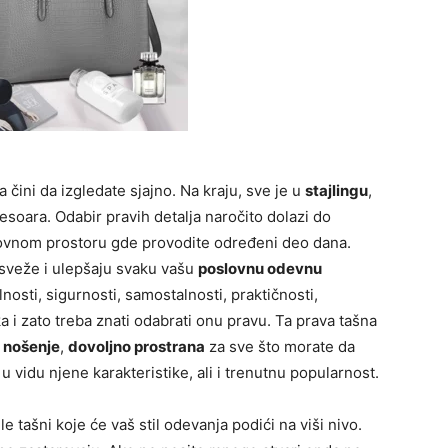
 čini da izgledate sjajno. Na kraju, sve je u
stajlingu
,
oara. Odabir pravih detalja naročito dolazi do
slovnom prostoru gde provodite određeni deo dana.
veže i ulepšaju svaku vašu
poslovnu odevnu
nosti, sigurnosti, samostalnosti, praktičnosti,
ka i zato treba znati odabrati onu pravu. Ta prava tašna
 nošenje
,
dovoljno prostrana
za sve što morate da
e u vidu njene karakteristike, ali i trenutnu popularnost.
 tašni koje će vaš stil odevanja podići na viši nivo.