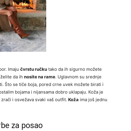
bor. Imaju
čvrstu ručku
tako da ih sigurno možete
oželite da ih
nosite na rame
. Uglavnom su srednje
i. Što se tiče boja, pored crne uvek možete birati i
ostalim bojama i nijansama dobro uklapaju. Koža je
 zrači i osvežava svaki vaš outfit.
Koža
ima još jednu
rbe za posao