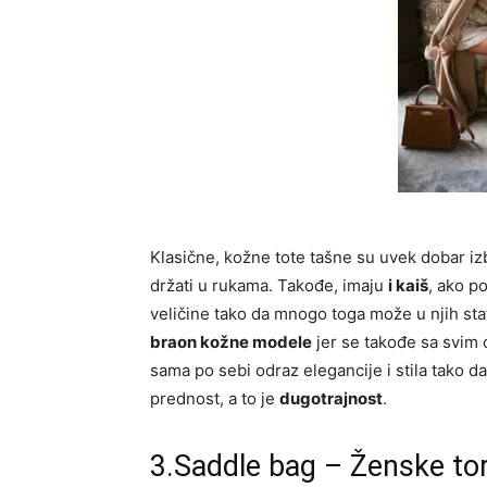
Klasične, kožne tote tašne su uvek dobar iz
držati u rukama. Takođe, imaju
i kaiš
, ako p
veličine tako da mnogo toga može u njih stat
braon kožne modele
jer se takođe sa svim 
sama po sebi odraz elegancije i stila tako da
prednost, a to je
dugotrajnost
.
3.Saddle bag – Ženske to