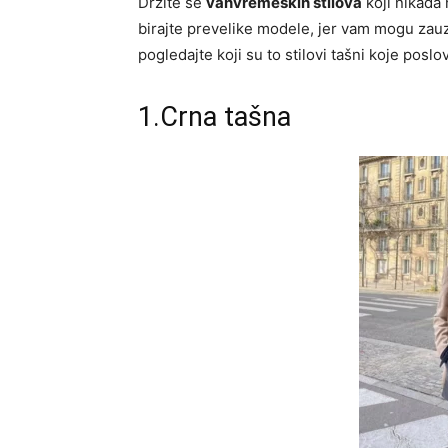
Držite se
vanvremeskih stilova
koji nikada
birajte prevelike modele, jer vam mogu zauz
pogledajte koji su to stilovi tašni koje pos
1.Crna tašna