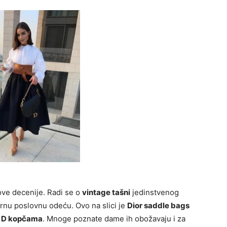
ove decenije. Radi se o
vintage tašni
jedinstvenog
ernu poslovnu odeću. Ovo na slici je
Dior saddle bags
 i D kopčama
. Mnoge poznate dame ih obožavaju i za