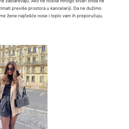
 ne zastarevaju. Ako ne nosite mnogo stvari onda ne
imati previše prostora u kancelariji. Da ne dužimo
lovne žene najčešće nose i toplo vam ih preporučuju.