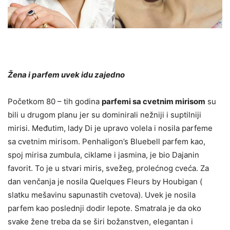
Žena i parfem uvek idu zajedno
Početkom 80 – tih godina
parfemi sa cvetnim mirisom
su
bili u drugom planu jer su dominirali nežniji i suptilniji
mirisi. Međutim, lady Di je upravo volela i nosila parfeme
sa cvetnim mirisom. Penhaligon’s Bluebell parfem kao,
spoj mirisa zumbula, ciklame i jasmina, je bio Dajanin
favorit. To je u stvari miris, svežeg, prolećnog cveća. Za
dan venčanja je nosila Quelques Fleurs by Houbigan (
slatku mešavinu sapunastih cvetova). Uvek je nosila
parfem kao poslednji dodir lepote. Smatrala je da oko
svake žene treba da se širi božanstven, elegantan i