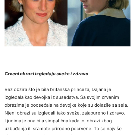
Crveni obrazi izgledaju sveže i zdravo
Bez obzira što je bila britanska princeza, Dajana je
izgledala kao devojka iz susedstva. Sa svojim crvenim
obrazima je podsećala na devojke koje su dolazile sa sela.
Njeni obrazi su izgledali tako sveže, zajapureno i zdravo.
Ljudima je ona bila simpatična kada joj obrazi zbog
uzbuđenja ili sramote prirodno pocrvene. To se najviše