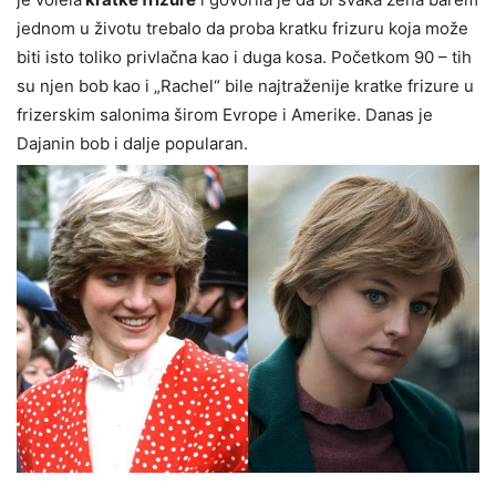
jednom u životu trebalo da proba kratku frizuru koja može
biti isto toliko privlačna kao i duga kosa. Početkom 90 – tih
su njen bob kao i „Rachel“ bile najtraženije kratke frizure u
frizerskim salonima širom Evrope i Amerike. Danas je
Dajanin bob i dalje popularan.