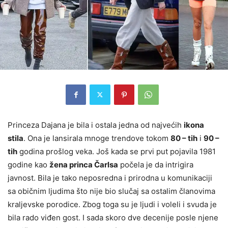
Princeza Dajana je bila i ostala jedna od najvećih
ikona
stila
. Ona je lansirala mnoge trendove tokom
80 – tih
i
90 –
tih
godina prošlog veka. Još kada se prvi put pojavila 1981
godine kao
žena princa Čarlsa
počela je da intrigira
javnost. Bila je tako neposredna i prirodna u komunikaciji
sa običnim ljudima što nije bio slučaj sa ostalim članovima
kraljevske porodice. Zbog toga su je ljudi i voleli i svuda je
bila rado viđen gost. I sada skoro dve decenije posle njene