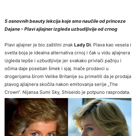
5 osnovnih beauty lekcija koje smo naučile od princeze
Dajane – Plavi ajlajner izgleda uzbudljivije od crnog
Plavi ajlajner je bio zaštitni znak
Lady Di
. Plava kao vesela i
svetla boja je idealna alternativa crnoj i čak u vidu ajlajnera
izgleda lepše i uzbudljivije jer svakako privlači pažnju i
očima daje poseban šmek i sjaj. Inače prodavci u
drogerijama širom Velike Britanije su primetili da je prodaja
plavog ajlajnera skočila nakon emitovanja serije „The
Crown“. Nijansa Sumi Sky, Shiseido je potpuno rasprodata.