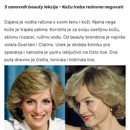
5 osnovnih beauty lekcija – Kožu treba redovno negovati
Dajana je vodila računa o svom tenu i koži. Njena nega
kože je trajala satima. Koristila je za svoju osetljivu kožu,
sklonu rozacei, ružinu vodu. Od beauty brendova je najviše
volela Guerlain i Clarins. Uvek je skidala šminku pre
spavanja i nanosila je ujutru isključivo na čisto lice. Dva
puta dnevno je čistila, tonirala i hidrirala lice.