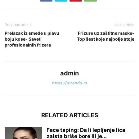
Previous article
Next article
Prelazak iz smeđe u plavu
Frizure uz zaštitne maske-
boju kose- Saveti
Top šest koje najbolje stoje
profesionalnih frizera
admin
https://utrendu.rs
RELATED ARTICLES
Face taping: Da li lepljenje lica
zaista briše bore ili je...