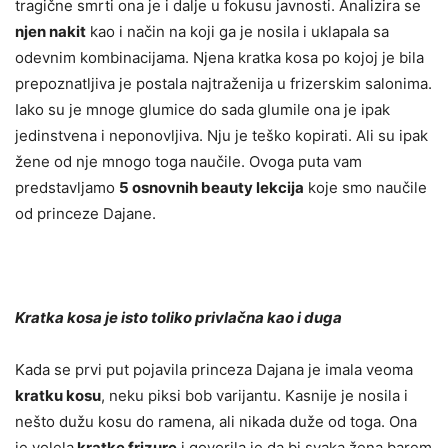
tragične smrti ona je i dalje u fokusu javnosti. Analizira se
njen nakit
kao i način na koji ga je nosila i uklapala sa
odevnim kombinacijama. Njena kratka kosa po kojoj je bila
prepoznatljiva je postala najtraženija u frizerskim salonima.
Iako su je mnoge glumice do sada glumile ona je ipak
jedinstvena i neponovljiva. Nju je teško kopirati. Ali su ipak
žene od nje mnogo toga naučile. Ovoga puta vam
predstavljamo
5 osnovnih beauty lekcija
koje smo naučile
od princeze Dajane.
Kratka kosa je isto toliko privlačna kao i duga
Kada se prvi put pojavila princeza Dajana je imala veoma
kratku kosu
, neku piksi bob varijantu. Kasnije je nosila i
nešto dužu kosu do ramena, ali nikada duže od toga. Ona
je volela
kratke frizure
i govorila je da bi svaka žena barem