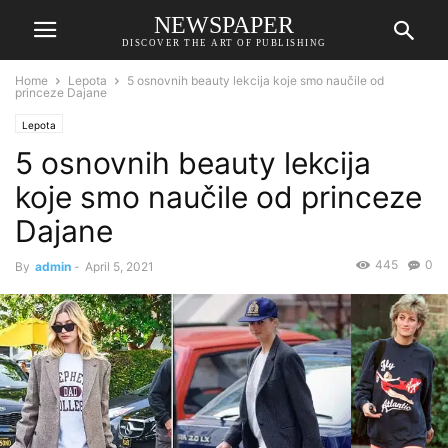
NEWSPAPER
DISCOVER THE ART OF PUBLISHING
Home
Lepota
5 osnovnih beauty lekcija koje smo naučile od
princeze Dajane
Lepota
5 osnovnih beauty lekcija
koje smo naučile od princeze
Dajane
445
0
By
admin
-
April 5, 2021