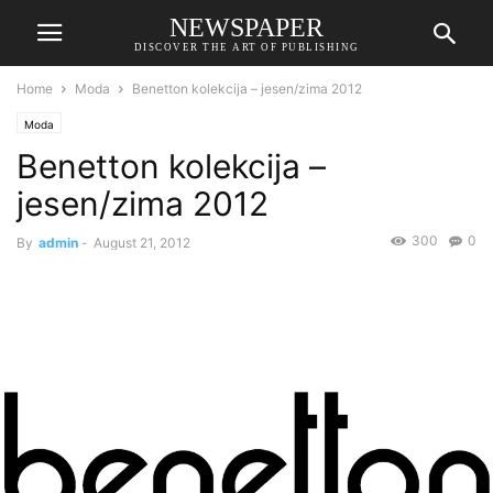
NEWSPAPER
DISCOVER THE ART OF PUBLISHING
Home
Moda
Benetton kolekcija – jesen/zima 2012
Moda
Benetton kolekcija –
jesen/zima 2012
300
0
By
admin
-
August 21, 2012