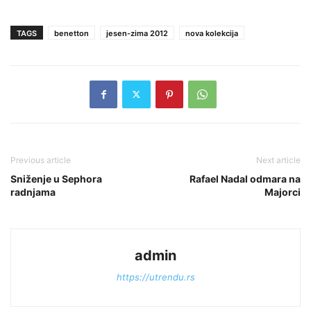
TAGS
benetton
jesen-zima 2012
nova kolekcija
Previous article
Next article
Sniženje u Sephora
Rafael Nadal odmara na
radnjama
Majorci
admin
https://utrendu.rs