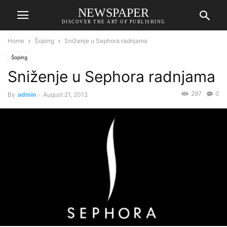
NEWSPAPER
DISCOVER THE ART OF PUBLISHING
Home
Šoping
Sniženje u Sephora radnjama
Šoping
Sniženje u Sephora radnjama
297
0
By
admin
-
August 21, 2012