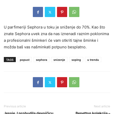
U parfimeriji Sephora u toku je sniženje do 70%. Kao što
znate Sephora uvek zna da nas iznenadi raznim poklonima
a profesionalni šminkeri će vam otkriti tajne šminke i
možda baš vas našminkati potpuno besplatno.
TAGS
popust
sephora
snizenje
soping
u trendu
Previous article
Next article
Jessie J probudila devojčicu
Benetton kolekcija –