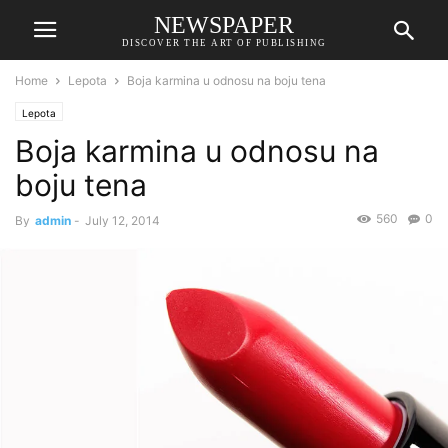
NEWSPAPER
DISCOVER THE ART OF PUBLISHING
Home
Lepota
Boja karmina u odnosu na boju tena
Lepota
Boja karmina u odnosu na
boju tena
560
0
By
admin
-
July 12, 2014