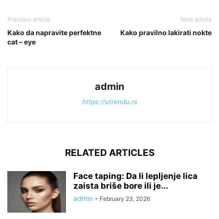
Previous article
Next article
Kako da napravite perfektne
Kako pravilno lakirati nokte
cat – eye
admin
https://utrendu.rs
RELATED ARTICLES
Face taping: Da li lepljenje lica
zaista briše bore ili je...
admin
-
February 23, 2026