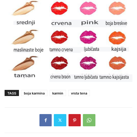
TAGS
boja karmina
karmin
vrsta tena