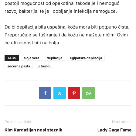
postoji mogućnost od opekotina, takođe je i nemoguć
razvoj bakterija, te je i dobijanje infekcija nemoguće.
Da bi depilacija bila uspešna, koža mora biti potpuno čista.
Preporučuje se tuširanje i da kožu ne mažete ničim. Ovim
će efikasnost biti najbolja.
TAGS
aloja vera
depilacija
egipatska depilacija
šećerna pasta
u trendu
Previous article
Next article
Kim Kardašijan nosi steznik
Lady Gaga Fame