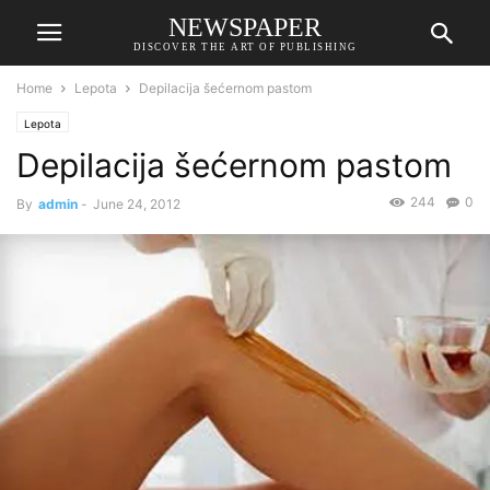
NEWSPAPER
DISCOVER THE ART OF PUBLISHING
Home
Lepota
Depilacija šećernom pastom
Lepota
Depilacija šećernom pastom
244
0
By
admin
-
June 24, 2012