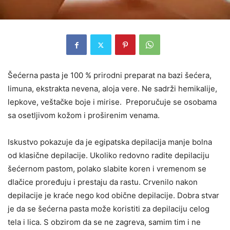
Šećerna pasta je 100 % prirodni preparat na bazi šećera,
limuna, ekstrakta nevena, aloja vere. Ne sadrži hemikalije,
lepkove, veštačke boje i mirise. Preporučuje se osobama
sa osetljivom kožom i proširenim venama.
Iskustvo pokazuje da je egipatska depilacija manje
bolna
od klasične depilacije. Ukoliko redovno radite depilaciju
šećernom pastom, polako slabite koren i vremenom se
dlačice proređuju i prestaju da rastu. Crvenilo nakon
depilacije je kraće nego kod obične depilacije. Dobra stvar
je da se šećerna pasta može koristiti za depilaciju celog
tela i lica. S obzirom da se ne zagreva, samim tim i ne