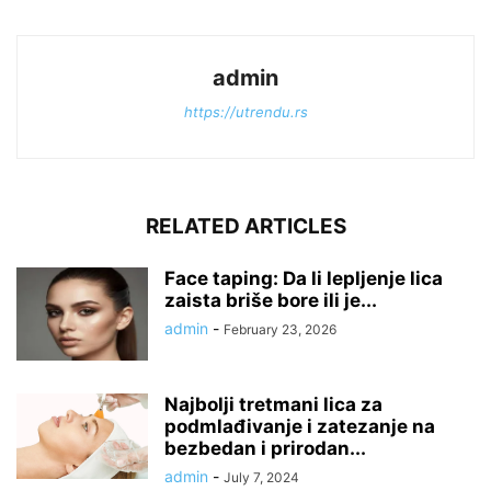
admin
https://utrendu.rs
RELATED ARTICLES
Face taping: Da li lepljenje lica
zaista briše bore ili je...
admin
-
February 23, 2026
Najbolji tretmani lica za
podmlađivanje i zatezanje na
bezbedan i prirodan...
admin
-
July 7, 2024