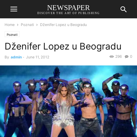
NEWSPAPER
DISCOVER THE ART OF PUBLISHING
Home
Poznati
Dženifer Lopez u Beogradu
Poznati
Dženifer Lopez u Beogradu
296
0
By
admin
-
June 11, 2012