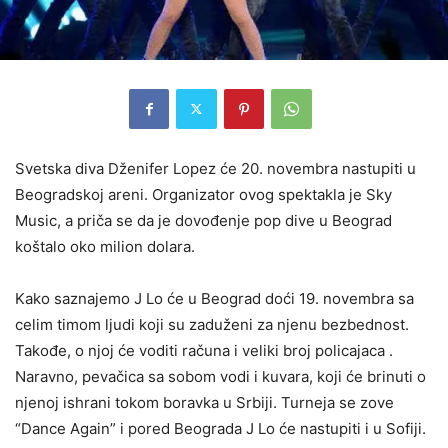
Svetska diva Dženifer Lopez će 20. novembra nastupiti u
Beogradskoj areni. Organizator ovog spektakla je Sky
Music, a priča se da je dovođenje pop dive u Beograd
koštalo oko milion dolara.
Kako saznajemo J Lo će u Beograd doći 19. novembra sa
celim
timom ljudi koji su zaduženi za njenu bezbednost.
Takođe, o njoj će voditi računa i veliki broj policajaca .
Naravno, pevačica sa sobom vodi i kuvara, koji će brinuti o
njenoj ishrani tokom boravka u Srbiji. Turneja se zove
“Dance Again” i pored Beograda J Lo će nastupiti i u Sofiji.