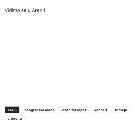
Vidimo se u Areni!
TAGS
beogradska arena
dzenifer lopez
koncert
turneja
u trednu