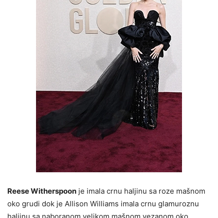
Reese Witherspoon
je imala crnu haljinu sa roze mašnom
oko grudi dok je Allison Williams imala crnu glamuroznu
haljinu sa naboranom velikom mašnom vezanom oko