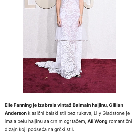
Elle Fanning je izabrala vintaž Balmain haljinu
,
Gillian
Anderson
klasični balski stil bez rukava, Lily Gladstone je
imala belu haljinu sa crnim ogrtačem,
Ali Wong
romantični
dizajn koji podseća na grčki stil.