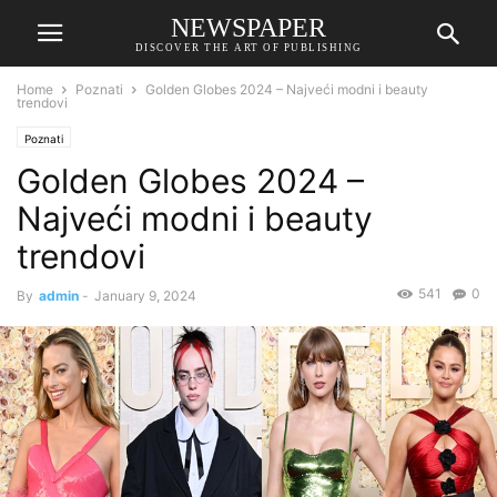
NEWSPAPER
DISCOVER THE ART OF PUBLISHING
Home
Poznati
Golden Globes 2024 – Najveći modni i beauty
trendovi
Poznati
Golden Globes 2024 –
Najveći modni i beauty
trendovi
541
0
By
admin
-
January 9, 2024