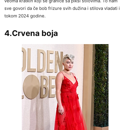
veoma kratkih koji se graniče sa piksi stilovima. To nam
sve govori da če bob frizure svih dužina i stilova vladati i
tokom 2024 godine.
4.Crvena boja