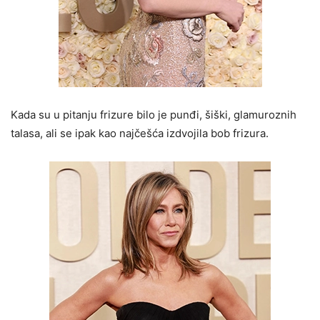
Kada su u pitanju frizure bilo je punđi, šiški, glamuroznih
talasa, ali se ipak kao najčešća izdvojila bob frizura.