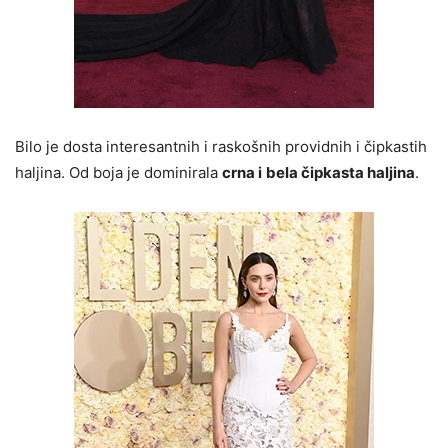
Bilo je dosta interesantnih i raskošnih providnih i čipkastih
haljina. Od boja je dominirala
crna i
bela čipkasta haljina
.