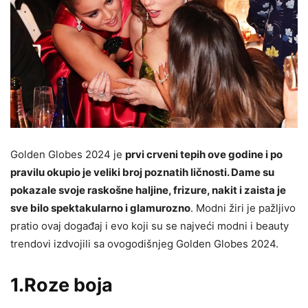
Golden Globes 2024 je
prvi crveni tepih ove godine i po
pravilu okupio je veliki broj poznatih ličnosti. Dame su
pokazale svoje raskošne haljine, frizure, nakit i zaista je
sve bilo spektakularno i glamurozno
. Modni žiri je pažljivo
pratio ovaj događaj i evo koji su se najveći modni i beauty
trendovi izdvojili sa ovogodišnjeg Golden Globes 2024.
1.Roze boja