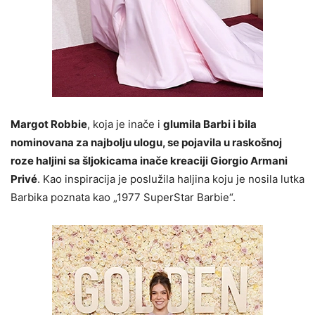
Margot Robbie
, koja je inače i
glumila Barbi i bila
nominovana za najbolju ulogu, se pojavila u raskošnoj
roze haljini sa šljokicama inače kreaciji Giorgio Armani
Privé
. Kao inspiracija je poslužila haljina koju je nosila lutka
Barbika poznata kao „1977 SuperStar Barbie“.