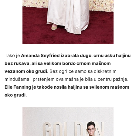
Tako je
Amanda Seyfried izabrala dugu, crnu usku haljinu
bez rukava, ali sa velikom bordo crnom mašnom
vezanom oko grudi
. Bez ogrlice samo sa diskretnim
minđušama i prstenjem ova mašna je bila u centru pažnje.
Elle Fanning je takođe nosila haljinu sa svilenom mašnom
oko grudi.