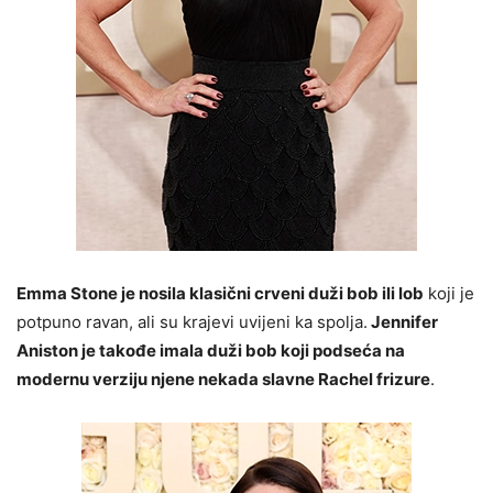
Emma Stone je nosila klasični crveni duži bob ili lob
koji je
potpuno ravan, ali su krajevi uvijeni ka spolja.
Jennifer
Aniston je takođe imala duži bob koji podseća na
modernu verziju njene nekada slavne Rachel frizure
.