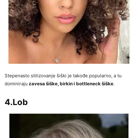
Stepenasto stilizovanje šiški je takođe popularno, a tu
dominiraju
zavesa šiške, birkin i
bottleneck šiške
.
4.Lob