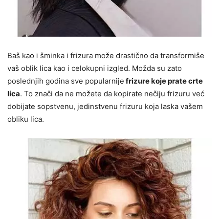
Baš kao i šminka i frizura može drastično da transformiše
vaš oblik lica kao i celokupni izgled. Možda su zato
poslednjih godina sve popularnije
frizure koje prate crte
lica
. To znači da ne možete da kopirate nečiju frizuru već
dobijate sopstvenu, jedinstvenu frizuru koja laska vašem
obliku lica.