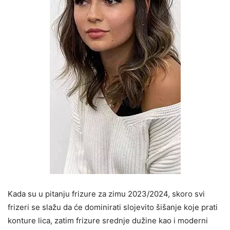
Kada su u pitanju frizure za zimu 2023/2024, skoro svi
frizeri se slažu da će dominirati slojevito šišanje koje prati
konture lica, zatim frizure srednje dužine kao i moderni