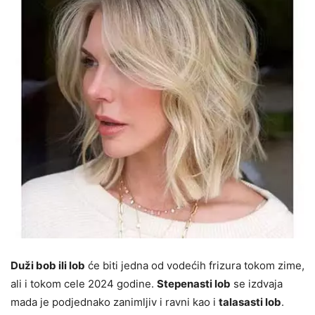
Duži bob ili lob
će biti jedna od vodećih frizura tokom zime,
ali i tokom cele 2024 godine.
Stepenasti lob
se izdvaja
mada je podjednako zanimljiv i ravni kao i
talasasti lob
.