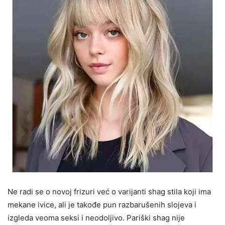
Ne radi se o novoj frizuri već o varijanti shag stila koji ima
mekane ivice, ali je takođe pun razbarušenih slojeva i
izgleda veoma seksi i neodoljivo. Pariški shag nije