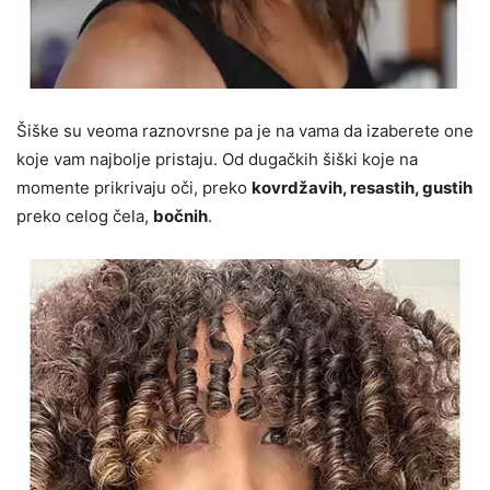
Šiške su veoma raznovrsne pa je na vama da izaberete one
koje vam najbolje pristaju. Od dugačkih šiški koje na
momente prikrivaju oči, preko
kovrdžavih, resastih, gustih
preko celog čela,
bočnih
.