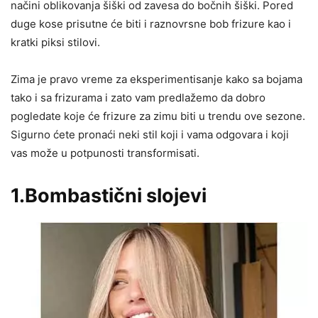
načini oblikovanja šiški od zavesa do bočnih šiški. Pored
duge kose prisutne će biti i raznovrsne bob frizure kao i
kratki piksi stilovi.
Zima je pravo vreme za eksperimentisanje kako sa bojama
tako i sa frizurama i zato vam predlažemo da dobro
pogledate koje će frizure za zimu biti u trendu ove sezone.
Sigurno ćete pronaći neki stil koji i vama odgovara i koji
vas može u potpunosti transformisati.
1.Bombastični slojevi