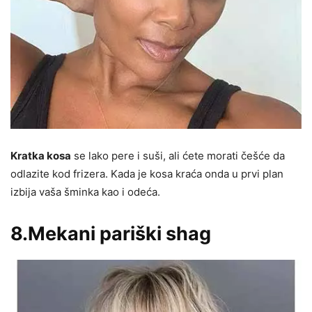
Kratka kosa
se lako pere i suši, ali ćete morati češće da
odlazite kod frizera. Kada je kosa kraća onda u prvi plan
izbija vaša šminka kao i odeća.
8.Mekani pariški shag