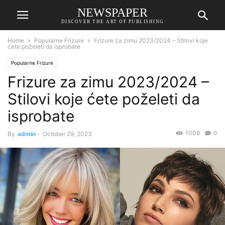
NEWSPAPER
DISCOVER THE ART OF PUBLISHING
Home
Popularne Frizure
Frizure za zimu 2023/2024 – Stilovi koje
ćete poželeti da isprobate
Popularne Frizure
Frizure za zimu 2023/2024 –
Stilovi koje ćete poželeti da
isprobate
1008
0
By
admin
-
October 29, 2023