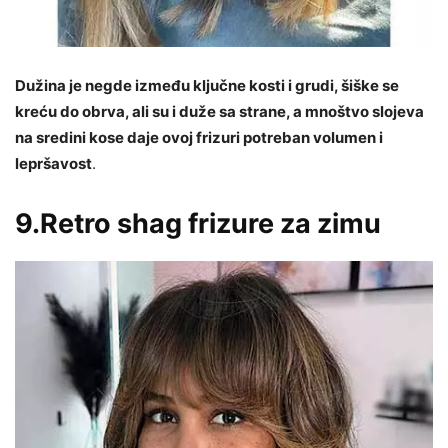
Dužina je negde između ključne kosti i grudi, šiške se
kreću do obrva, ali su i duže sa strane, a mnoštvo slojeva
na sredini kose daje ovoj frizuri potreban volumen i
lepršavost
.
9.Retro shag frizure za zimu