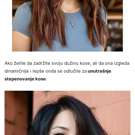
Ako želite da zadržite svoju dužinu kose, ali da ona izgleda
dinamičnije i lepše onda se odlučite za
unutrašnje
stepenovanje kose
.