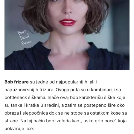
Bob frizure
su jedne od najpopularnijih, ali i
najraznovrsnijih frizura. Ovoga puta su u kombinaciji sa
bottleneck šiškama. Inače ovaj bob karakterišu šiške koje
su tanke i kratke u sredini, a zatim se postepeno šire oko
obraza i slepoočnica dok se ne stope sa ostatkom kose sa
strane. Na taj način bob izgleda kao „ usko grlo boce“ koja
uokviruje lice.