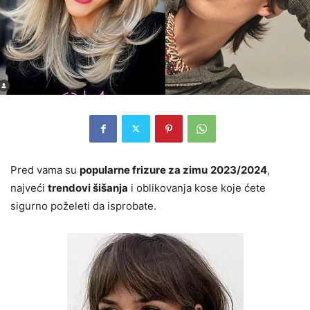
Pred vama su
popularne frizure za zimu
2023/2024
,
najveći
trendovi šišanja
i oblikovanja kose koje ćete
sigurno poželeti da isprobate.