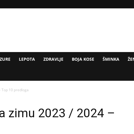
IZURE
LEPOTA
ZDRAVLJE
BOJA KOSE
ŠMINKA
ŽE
– Top 10 predloga
a zimu 2023 / 2024 –