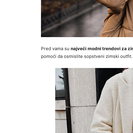
Pred vama su
najveći
modni trendovi za z
pomoći da osmislite sopstveni zimski outfit.