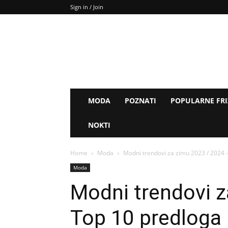
Sign in / Join
MODA
POZNATI
POPULARNE FR
NOKTI
Home
Moda
Modni trendovi za zimu 2023 / 2024 
Moda
Modni trendovi z
Top 10 predloga