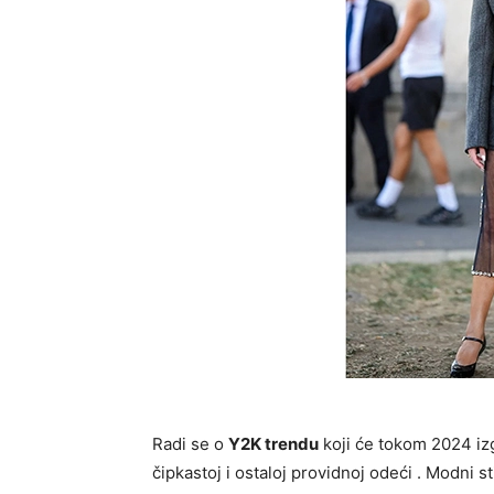
Radi se o
Y2K trendu
koji će tokom 2024 izg
čipkastoj i ostaloj providnoj odeći . Modni 