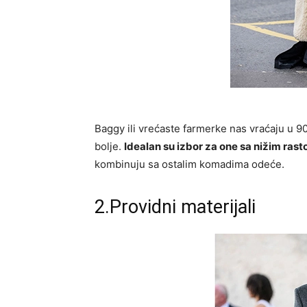
Baggy ili vrećaste farmerke nas vraćaju u 90
bolje.
Idealan su izbor za one sa nižim ras
kombinuju sa ostalim komadima odeće.
2.Providni materijali