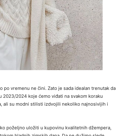
to po vremenu ne čini. Zato je sada idealan trenutak da
mu 2023/2024 koje ćemo viđati na svakom koraku
i su modni stilisti izdvojili nekoliko najnosivijih i
 tako poželjno uložiti u kupovinu kvalitetnih džempera,
ti tokom hladnih zimskih dana. Da ne dužimo slede