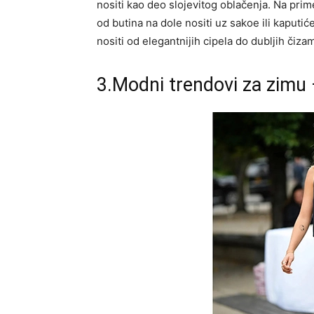
nositi kao deo slojevitog oblačenja. Na prime
od butina na dole nositi uz sakoe ili kaput
nositi od elegantnijih cipela do dubljih čiza
3.Modni trendovi za zimu 