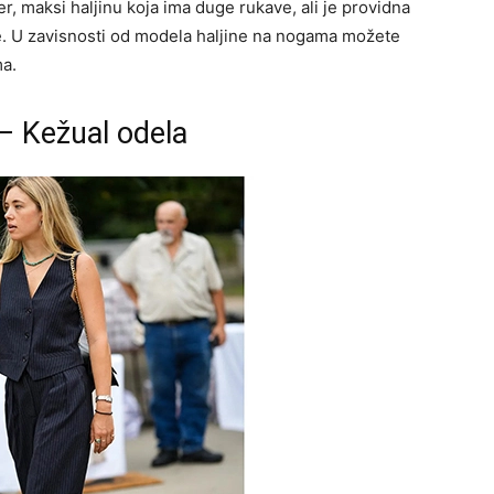
r, maksi haljinu koja ima duge rukave, ali je providna
iće. U zavisnosti od modela haljine na nogama možete
ma.
– Kežual odela