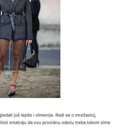
ledati još lepše i otmenije. Radi se o mrežastoj,
stilisti smatraju da ovu providnu odeću treba tokom zime