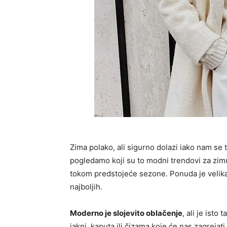
Zima polako, ali sigurno dolazi iako nam se 
pogledamo koji su to modni trendovi za zi
tokom predstojeće sezone. Ponuda je velika, al
najboljih.
Moderno je slojevito oblačenje
, ali je isto
jakni, kaputa ili čizama koje će nas zagreja