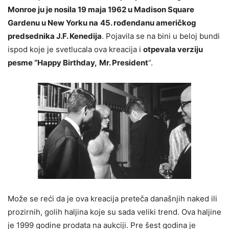
Monroe ju je nosila 19 maja 1962 u Madison Square
Gardenu u New Yorku na
45. rođendanu američkog
predsednika J.F. Kenedija
. Pojavila se na bini u beloj bundi
ispod koje je svetlucala ova kreacija i
otpevala verziju
pesme “Happy Birthday,
Mr. President
“.
Može se reći da je ova kreacija preteča današnjih naked ili
prozirnih, golih haljina koje su sada veliki trend. Ova haljine
je 1999 godine prodata na aukciji. Pre šest godina je