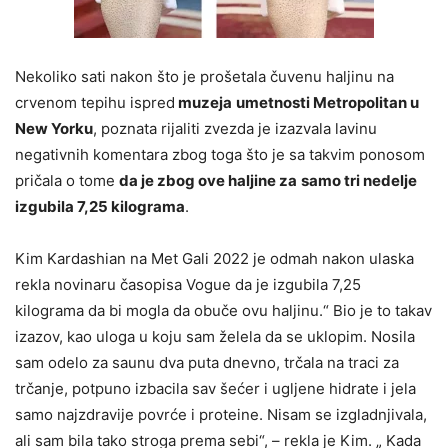
Nekoliko sati nakon što je prošetala čuvenu haljinu na
crvenom tepihu ispred
muzeja
umetnosti Metropolitan u
New Yorku
, poznata rijaliti zvezda je izazvala lavinu
negativnih komentara zbog toga što je sa takvim ponosom
pričala o tome
da je zbog ove haljine za
samo tri nedelje
izgubila 7,25 kilograma
.
Kim Kardashian na Met Gali 2022 je odmah nakon ulaska
rekla novinaru časopisa Vogue da je izgubila 7,25
kilograma da bi mogla da obuče ovu haljinu.“ Bio je to takav
izazov, kao uloga u koju sam želela da se uklopim. Nosila
sam odelo za saunu dva puta dnevno, trčala na traci za
trčanje, potpuno izbacila sav šećer i ugljene hidrate i jela
samo najzdravije povrće i proteine. Nisam se izgladnjivala,
ali sam bila tako stroga prema sebi“, – rekla je Kim. „ Kada