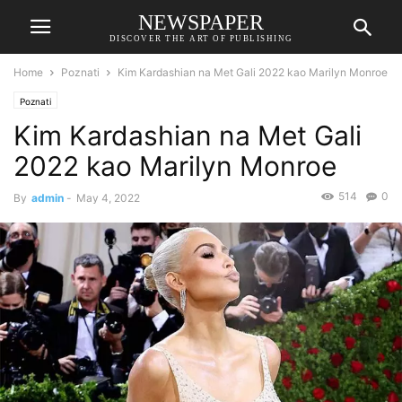
NEWSPAPER
DISCOVER THE ART OF PUBLISHING
Home
Poznati
Kim Kardashian na Met Gali 2022 kao Marilyn Monroe
Poznati
Kim Kardashian na Met Gali
2022 kao Marilyn Monroe
514
0
By
admin
-
May 4, 2022