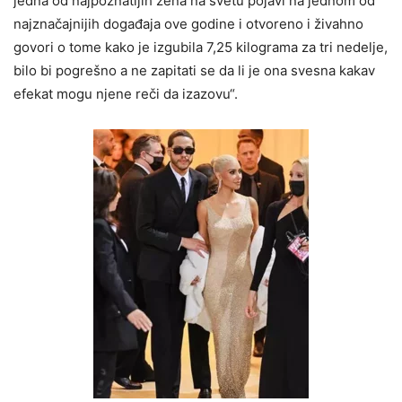
jedna od najpoznatijih žena na svetu pojavi na jednom od
najznačajnijih događaja ove godine i otvoreno i živahno
govori o tome kako je izgubila 7,25 kilograma za tri nedelje,
bilo bi pogrešno a ne zapitati se da li je ona svesna kakav
efekat mogu njene reči da izazovu“.