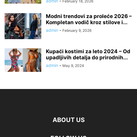
admin
-
February 18, 2026
Modni trendovi za proleće 2026 –
Kompletan vodič kroz stilove i...
admin
-
February 9, 2026
Kupaći kostimi za leto 2024 – Od
upadljivih detalja do prirodnih...
admin
-
May 9, 2024
ABOUT US