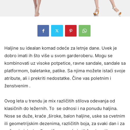
Haljine su idealan komad odeće za letnje dane. Uvek je
dobro imati ih što više u svom garderoberu. Mogu se
kombinovati uz visoke potpetice, ravne sandale, sandale sa
platformom, baletanke, patike. Sa njima možete istaći svoje
atribute, ali i prekriti nedostatke. Čine vas poletnim i
ženstvenim .
Ovog leta u trendu je mix različitih stilova odevanja od
klasičnih do ležernih. To se odnosi i na ponudu haljina.
Nose se duže, kraće ,široke, balon haljine, uske sa cvetnim
ili geometrijskim dezenima, različitih boja, za svaki dan i za