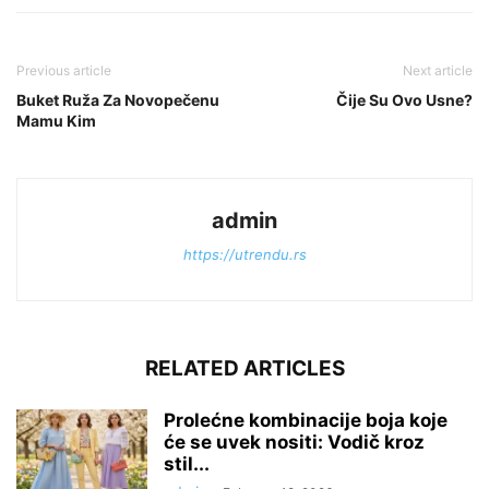
Previous article
Next article
Buket Ruža Za Novopečenu
Čije Su Ovo Usne?
Mamu Kim
admin
https://utrendu.rs
RELATED ARTICLES
Prolećne kombinacije boja koje
će se uvek nositi: Vodič kroz
stil...