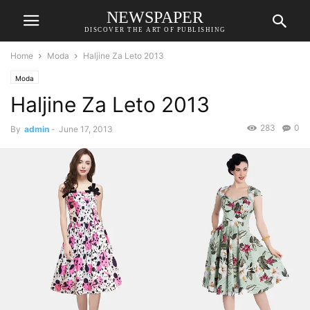
NEWSPAPER
DISCOVER THE ART OF PUBLISHING
Home
Moda
Haljine Za Leto 2013
Moda
Haljine Za Leto 2013
283
0
By
admin
-
June 17, 2013