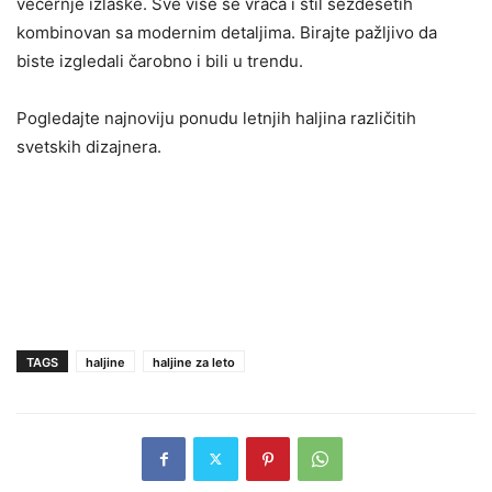
večernje izlaske. Sve više se vraća i stil šezdesetih
kombinovan sa modernim detaljima. Birajte pažljivo da
biste izgledali čarobno i bili u trendu.
Pogledajte najnoviju ponudu letnjih haljina različitih
svetskih dizajnera.
TAGS
haljine
haljine za leto