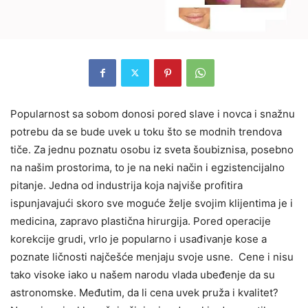
Popularnost sa sobom donosi pored slave i novca i snažnu
potrebu da se bude uvek u toku što se modnih trendova
tiče. Za jednu poznatu osobu iz sveta šoubiznisa, posebno
na našim prostorima, to je na neki način i egzistencijalno
pitanje. Jedna od industrija koja najviše profitira
ispunjavajući skoro sve moguće želje svojim klijentima je i
medicina, zapravo plastična hirurgija. Pored operacije
korekcije grudi, vrlo je popularno i usađivanje kose a
poznate ličnosti najčešće menjaju svoje usne.
Cene i nisu
tako visoke iako u našem narodu vlada ubeđenje da su
astronomske. Međutim, da li cena uvek pruža i kvalitet?