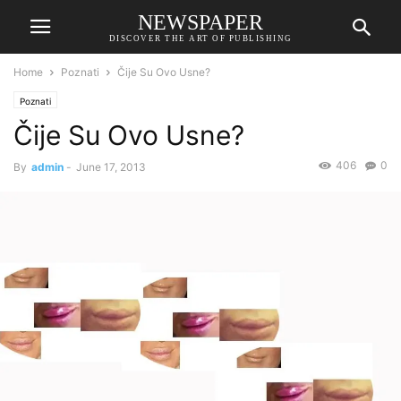
NEWSPAPER
DISCOVER THE ART OF PUBLISHING
Home
Poznati
Čije Su Ovo Usne?
Poznati
Čije Su Ovo Usne?
406
0
By
admin
-
June 17, 2013