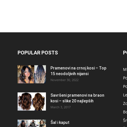
POPULAR POSTS
P
Pramenovi na crnoj kosi – Top
M
15 neodoljivih nijansi
Po
November 30, 2022
P
L
Savršeni pramenovi na braon
kosi – slike 20 najlepših
Zd
March 3, 2017
B
Š
Šal i kaput