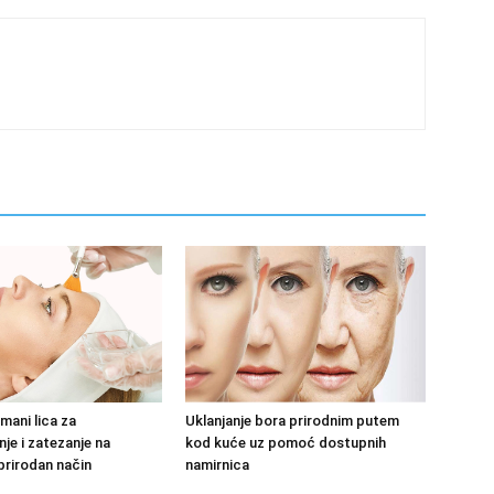
tmani lica za
Uklanjanje bora prirodnim putem
je i zatezanje na
kod kuće uz pomoć dostupnih
prirodan način
namirnica