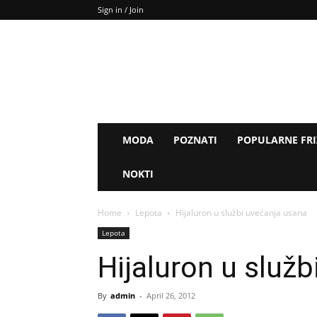
Sign in / Join
MODA
POZNATI
POPULARNE FR
NOKTI
Home
Lepota
Hijaluron u službi uvećanja usana
Lepota
Hijaluron u služ
By
admin
-
April 26, 2012