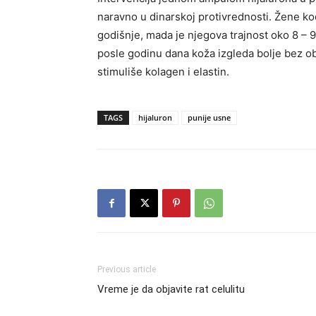
naravno u dinarskoj protivrednosti. Žene k
godišnje, mada je njegova trajnost oko 8 – 9
posle godinu dana koža izgleda bolje bez ob
stimuliše kolagen i elastin.
TAGS
hijaluron
punije usne
Previous article
Vreme je da objavite rat celulitu