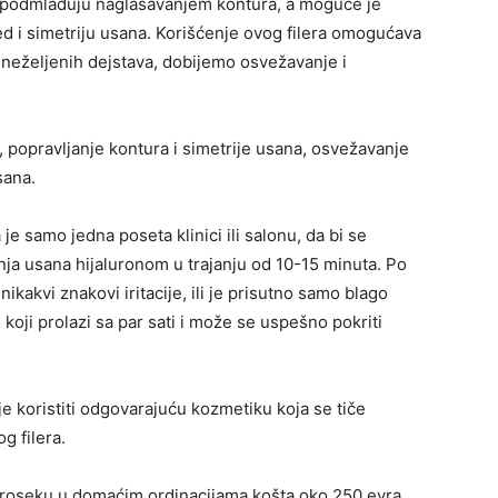
i podmlađuju naglašavanjem kontura, a moguće je
ed i simetriju usana. Korišćenje ovog filera omogućava
h neželjenih dejstava, dobijemo osvežavanje i
 popravljanje kontura i simetrije usana, osvežavanje
sana.
e samo jedna poseta klinici ili salonu, da bi se
ja usana hijaluronom u trajanju od 10-15 minuta. Po
kakvi znakovi iritacije, ili je prisutno samo blago
koji prolazi sa par sati i može se uspešno pokriti
 koristiti odgovarajuću kozmetiku koja se tiče
g filera.
proseku u domaćim ordinacijama košta oko 250 evra,