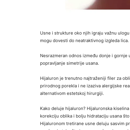
Usne i strukture oko njih igraju važnu ulogu 
mogu dovesti do neatraktivnog izgleda lica.
Nesrazmeran odnos između donje i gornje usn
popravljanje simetrije usana.
Hijaluron je trenutno najtraženiji filer za o
prirodnog porekla i ne izaziva alergijske reak
alternativom estetskoj hirurgiji.
Kako deluje hijaluron? Hijaluronska kisel
korekciju oblika i bolju hidrataciju usana št
Hijaluronom tretirane usne deluju sasvim pr