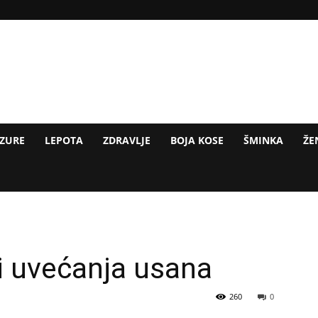
IZURE
LEPOTA
ZDRAVLJE
BOJA KOSE
ŠMINKA
ŽE
bi uvećanja usana
260
0