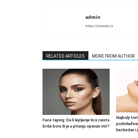
admin
https://utrendu.rs
RELATED ARTICLES
MORE FROM AUTHOR
Najbolji tre
Face taping: Da li lepljenje lica zaista
podmlađivan
briše bore ili je u pitanju opasan mit?
bezbedan i 