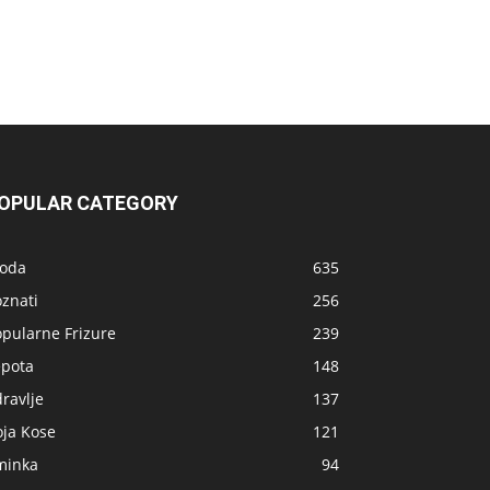
OPULAR CATEGORY
oda
635
znati
256
opularne Frizure
239
epota
148
ravlje
137
oja Kose
121
minka
94