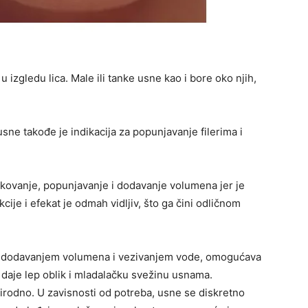
u izgledu lica. Male ili tanke usne kao i bore oko njih,
e takođe je indikacija za popunjavanje filerima i
blikovanje, popunjavanje i dodavanje volumena jer je
cije i efekat je odmah vidljiv, što ga čini odličnom
ina dodavanjem volumena i vezivanjem vode, omogućava
o daje lep oblik i mladalačku svežinu usnama.
irodno. U zavisnosti od potreba, usne se diskretno