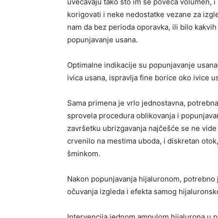
uvećavaju tako što im se poveća volumen, 
korigovati i neke nedostatke vezane za izgl
nam da bez perioda oporavka, ili bilo kakvi
popunjavanje usana.
Optimalne indikacije su popunjavanje usana,
ivica usana, ispravlja fine borice oko ivice u
Sama primena je vrlo jednostavna, potrebna j
sprovela procedura oblikovanja i popunjavan
završetku ubrizgavanja najčešće se ne vide ni
crvenilo na mestima uboda, i diskretan otok, 
šminkom.
Nakon popunjavanja hijaluronom, potrebno je
očuvanja izgleda i efekta samog hijaluronsko
Intervencija jednom ampulom hijalurona u 