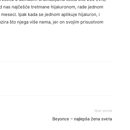
od nas najčešće tretmane hijaluronom, rade jednom
 meseci. Ipak kada se jednom aplikuje hijaluron, i
zira što njega više nema, jer on svojim prisustvom
Next article
Beyonce – najlepša žena sveta