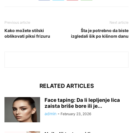
Previous article
Next article
Kako možete stilski
Šta je potrebno da biste
oblikovati piksi frizuru
izgledali šik po kišnom danu
RELATED ARTICLES
Face taping: Da li lepljenje lica
zaista briše bore ili je...
admin
-
February 23, 2026