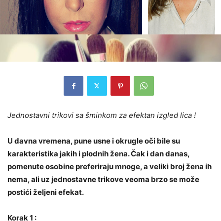
Jednostavni trikovi sa šminkom za efektan izgled lica !
U davna vremena, pune usne i okrugle oči bile su
karakteristika jakih i plodnih žena. Čak i dan danas,
pomenute osobine preferiraju mnoge, a veliki broj žena ih
nema, ali uz jednostavne trikove veoma brzo se može
postići željeni efekat.
Korak 1 :