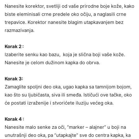
Nanesite korektor, svetliji od vaše prirodne boje kože, kako
biste eleminisali crne predele oko očiju, a naglasili crne
trepavice. Korektor nanesite blagim utapkavanjem bez
razmazivanja.
Korak 2 :
Izaberite senku kao bazu, koja je slična boji vaše kože.
Nanesite je celom dužinom kapka do obrva.
Korak 3:
Zamaglite spoljni deo oka, ugao kapka sa tamnijom bojom,
kao što su ljubičasta, siva ili smeđa. Ističući ove tačke, oko
će postati izraženije i stvorićete iluziju većeg oka.
Korak 4 :
Nanesite malo senke za oči, “marker – alajner” u boji na
unutrašnji deo oka, pa “utapkajte” sve do centra kapka, ka