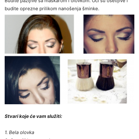
Budite pažljive sa maskarom i olovkom. Oči su osetljive i
budite oprezne prilikom nanošenja šminke.
Stvari koje će vam služiti:
1. Bela olovka