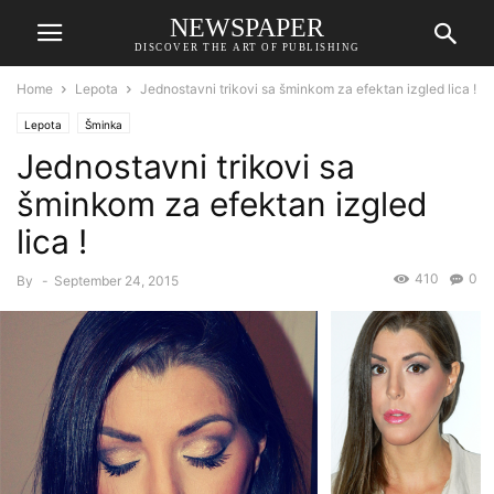
NEWSPAPER
DISCOVER THE ART OF PUBLISHING
Home
Lepota
Jednostavni trikovi sa šminkom za efektan izgled lica !
Lepota
Šminka
Jednostavni trikovi sa
šminkom za efektan izgled
lica !
410
0
By
-
September 24, 2015