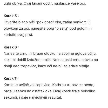
uglu obrva. Ovaj lagani dodir, naglasiće vaše oci.
Korak 5 :
Otvorite blago niži “poklopac” oka, zatim senkom ili
olovkom za oči, nanesite boju “bisera” pod uglom, ili
koristie svoj prst.
Korak 6 :
Nanesite crnu, ili braon olovku na spoljne uglove očiju,
kako bi dobili izduženi oblik. Ne nanositi crnu olovku na
donji deo trepavica, kako oči ne bi izgledale sitnije.
Korak 7 :
Koristite uvijač za trepavice. Kada su trepavice ravne,
bacaju senku na ostatak oka. Ovaj korak traje nekoliko
sekundi, i daje najvidljiviji rezultat.