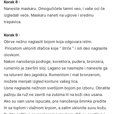
Korak 8 :
Nanesite maskaru. Omogućićete tamni veo, i vaše oci će
izgledati veće. Maskaru naneti na uglove i sredinu
trepavica.
Korak 9 :
Obrve nežno naglasiti bojom koja odgovara istim.
Pincetom ukloniti dlačice koje ” štrče ” i isti deo naglasite
olovkom.
Nakon nanošenja podloge, korektora, pudera, bronzera,
rumenilo je završni sloj. Lagano se nasmejte i nanesite ga
na istureni deo jagodica. Rumenilom i mat bronzerom,
možete menjati izgled konture vašeg lica.
Usne naglasite nežnom svetlijom bojom po izboru. Obratite
pažnju da ruž ne završi na zubima ili na koži oko usana.
Ako su vam usne ispucale, pre nanošenja šminke pređite
ih sa toplom i vlažnom krpom, a zatim uklonite suvu kožu.