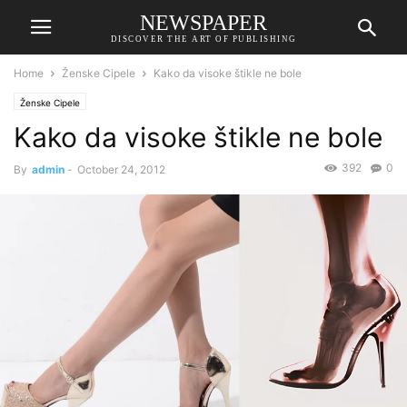
NEWSPAPER
DISCOVER THE ART OF PUBLISHING
Home
Ženske Cipele
Kako da visoke štikle ne bole
Ženske Cipele
Kako da visoke štikle ne bole
392
0
By
admin
-
October 24, 2012