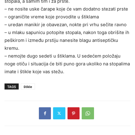
stopala, a samim tim i za prste.
– ne nosite uske čarape koje će vam dodatno stezati prste
– ograničite vreme koje provodite u štiklama
– uredan manikir je obavezan, nokte pri vrhu sečite ravno
– u mlaku sapunicu potopite stopala, nakon toga obrišite ih
peškirom i između prstiju nanesite blagu antiseptičku
kremu.
– nemojte dugo sedeti u štiklama. U sedećem položaju
noge otiču i situacija će biti puno gora ukoliko na stopalima
imate i štikle koje vas stežu.
TAGS
štikle