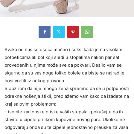
Svaka od nas se oseća moćno i seksi kada je na visokim
potpeticama ali bol koji sledi u stopalima nakon par sati
provedenih u njima može sve da pokvari. Desilo vam se
sigurno da su vas noge toliko bolele da biste se najradije
bosi vratili iz nekog provoda.
S obzirom da nije mnogo žena spremno da se u potpunosti
odrekne nošenja štikli, predlažemo vam kako da izađete na
kraj sa ovim problemom:
– isecite kartonske otiske vaših stopala i pokušajte da ih
stavite u cipele prilikom kupovine novog para. Ukoliko ne
odgovaraju onda su te cipele jednostavno preuske za vaša