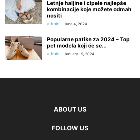
Letnje haljine i cipele najlepše
kombinacije koje možete odmah
nositi
admin
-
June 4, 2024
Popularne patike za 2024 – Top
pet modela koji će se...
admin
-
January 19, 2024
ABOUT US
FOLLOW US