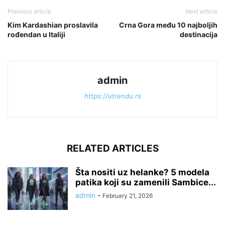
Previous article
Next article
Kim Kardashian proslavila
Crna Gora među 10 najboljih
rođendan u Italiji
destinacija
admin
https://utrendu.rs
RELATED ARTICLES
Šta nositi uz helanke? 5 modela
patika koji su zamenili Sambice...
admin
-
February 21, 2026