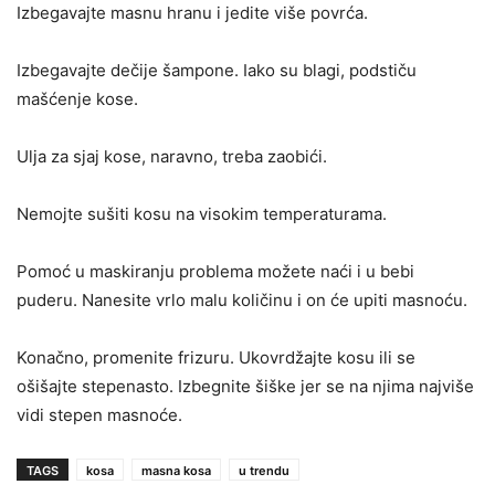
Izbegavajte masnu hranu i jedite više povrća.
Izbegavajte dečije šampone. Iako su blagi, podstiču
mašćenje kose.
Ulja za sjaj kose, naravno, treba zaobići.
Nemojte sušiti kosu na visokim temperaturama.
Pomoć u maskiranju problema možete naći i u bebi
puderu. Nanesite vrlo malu količinu i on će upiti masnoću.
Konačno, promenite frizuru. Ukovrdžajte kosu ili se
ošišajte stepenasto. Izbegnite šiške jer se na njima najviše
vidi stepen masnoće.
TAGS
kosa
masna kosa
u trendu