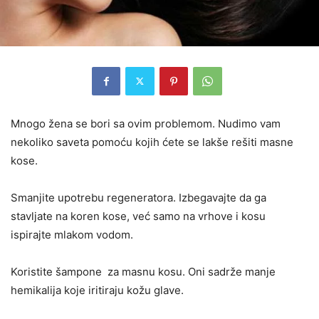
Mnogo žena se bori sa ovim problemom. Nudimo vam
nekoliko saveta pomoću kojih ćete se lakše rešiti masne
kose.
Smanjite upotrebu regeneratora. Izbegavajte da
ga
stavljate na koren kose, već samo na vrhove i kosu
ispirajte mlakom vodom.
Koristite šampone za masnu kosu. Oni sadrže manje
hemikalija koje iritiraju kožu glave.