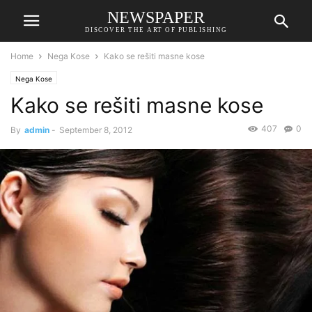
NEWSPAPER
DISCOVER THE ART OF PUBLISHING
Home
Nega Kose
Kako se rešiti masne kose
Nega Kose
Kako se rešiti masne kose
407
0
By
admin
-
September 8, 2012