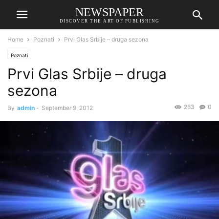
NEWSPAPER
DISCOVER THE ART OF PUBLISHING
Home
Poznati
Prvi Glas Srbije – druga sezona
Poznati
Prvi Glas Srbije – druga
sezona
263
0
By
admin
-
September 9, 2012