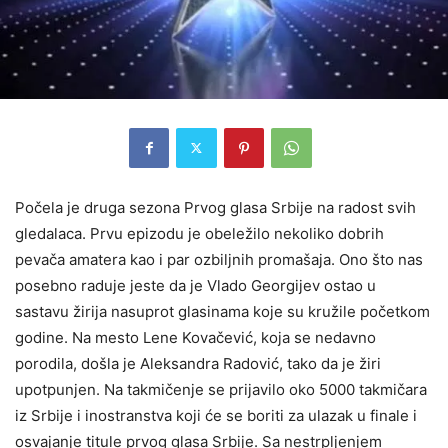
Počela je druga sezona Prvog glasa Srbije na radost svih
gledalaca. Prvu epizodu je obeležilo nekoliko dobrih
pevača amatera kao i par ozbiljnih promašaja. Ono što nas
posebno raduje jeste da je Vlado Georgijev ostao u
sastavu
žirija nasuprot glasinama koje su kružile početkom
godine. Na mesto Lene Kovačević, koja se nedavno
porodila, došla je Aleksandra Radović, tako da je žiri
upotpunjen. Na takmičenje se prijavilo oko 5000 takmičara
iz Srbije i inostranstva koji će se boriti za ulazak u finale i
osvajanje titule prvog glasa Srbije. Sa nestrpljenjem