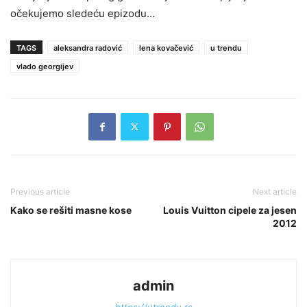
očekujemo sledeću epizodu…
TAGS
aleksandra radović
lena kovačević
u trendu
vlado georgijev
Previous article
Next article
Kako se rešiti masne kose
Louis Vuitton cipele za jesen
2012
admin
https://utrendu.rs