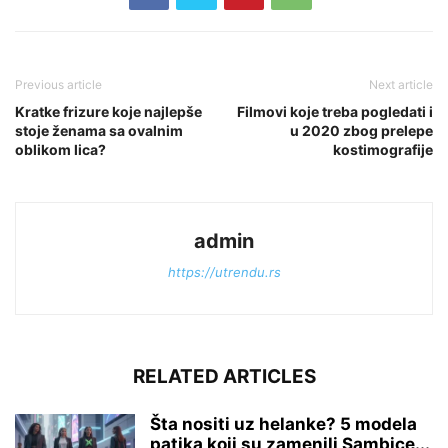
Previous article
Next article
Kratke frizure koje najlepše
Filmovi koje treba pogledati i
stoje ženama sa ovalnim
u 2020 zbog prelepe
oblikom lica?
kostimografije
admin
https://utrendu.rs
RELATED ARTICLES
Šta nositi uz helanke? 5 modela
patika koji su zamenili Sambice...