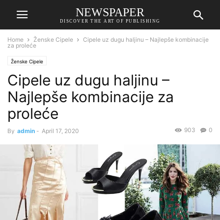
NEWSPAPER
DISCOVER THE ART OF PUBLISHING
Home
Ženske Cipele
Cipele uz dugu haljinu – Najlepše kombinacije
za proleće
Ženske Cipele
Cipele uz dugu haljinu –
Najlepše kombinacije za
proleće
903
0
By
admin
-
April 17, 2020