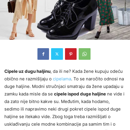
Cipele uz dugu haljinu
, da ili ne? Kada žene kupuju odeću
obično ne razmišljaju o
cipelama
. To se naročito odnosi na
duge haljine. Modni stručnjaci smatraju da žene upadaju u
zamku kada misle da se
cipele ispod duge haljine
ne vide i
da zato nije bitno kakve su. Međutim, kada hodamo,
sedimo ili napravimo neki drugi pokret cipele ispod duge
haljine se itekako vide. Zbog toga treba razmišljati o
usklađivanju cele modne kombinacije pa samim tim i o