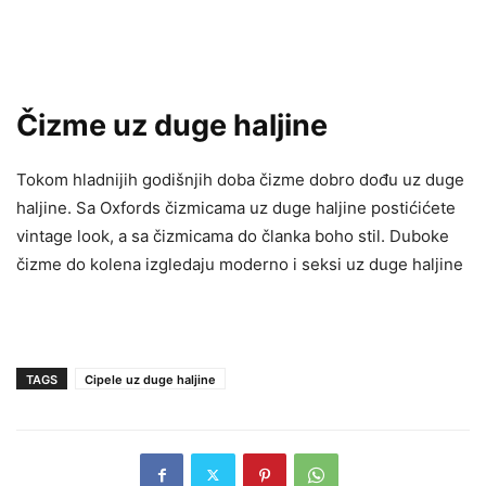
Čizme uz duge haljine
Tokom hladnijih godišnjih doba čizme dobro dođu uz duge
haljine. Sa Oxfords čizmicama uz duge haljine postićićete
vintage look, a sa čizmicama do članka boho stil. Duboke
čizme do kolena izgledaju moderno i seksi uz duge haljine
TAGS
Cipele uz duge haljine