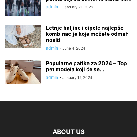
admin
-
February 21, 2026
Letnje haljine i cipele najlepše
kombinacije koje možete odmah
nositi
admin
-
June 4, 2024
Popularne patike za 2024 – Top
pet modela koji će se...
admin
-
January 19, 2024
ABOUT US