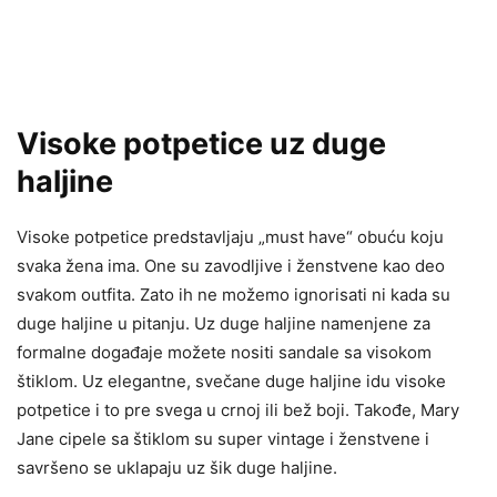
Visoke potpetice uz duge
haljine
Visoke potpetice predstavljaju „must have“ obuću koju
svaka žena ima. One su zavodljive i ženstvene kao deo
svakom outfita. Zato ih ne možemo ignorisati ni kada su
duge haljine u pitanju. Uz duge haljine namenjene za
formalne događaje možete nositi sandale sa visokom
štiklom. Uz elegantne, svečane duge haljine idu visoke
potpetice i to pre svega u crnoj ili bež boji. Takođe, Mary
Jane cipele sa štiklom su super vintage i ženstvene i
savršeno se uklapaju uz šik duge haljine.