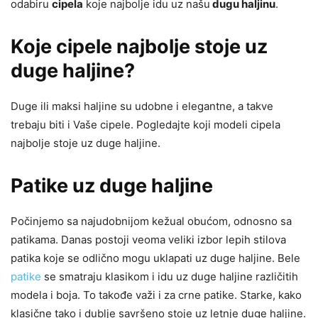
odabiru
cipela
koje najbolje idu uz našu
dugu haljinu
.
Koje cipele najbolje stoje uz
duge haljine?
Duge ili maksi haljine su udobne i elegantne, a takve
trebaju biti i Vaše cipele. Pogledajte koji modeli cipela
najbolje stoje uz duge haljine.
Patike uz duge haljine
Počinjemo sa najudobnijom kežual obućom, odnosno sa
patikama. Danas postoji veoma veliki izbor lepih stilova
patika koje se odlično mogu uklapati uz duge haljine. Bele
patike
se smatraju klasikom i idu uz duge haljine različitih
modela i boja. To takođe važi i za crne patike. Starke, kako
klasične tako i dublje savršeno stoje uz letnje duge haljine.