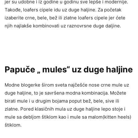
jer su udobne i iz godine u godinu sve lepše i modernije.
Takođe, loafers cipele idu uz duge haljine. Za početak
izaberite crne, bele, bež ili zlatne loafers cipele jer ćete
njih najlakše kombinovati uz raznovrsne duge daljine.
Papuče „ mules“ uz duge haljine
Modne blogerke širom sveta najčešće nose crne mule uz
duge haljine, to je savršena modna kombinacija. Možete
birati mule i u drugim bojama poput bež, bele, sive ili
zlatne. Pored klasičnih mula uz duge haljine lepo stoje i
mule sa debljom štiklom kao i mule sa malom(kitten heels)
štiklom.