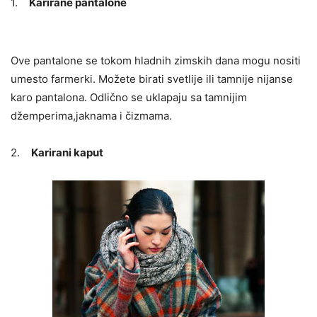
1.
Karirane pantalone
Ove pantalone se tokom hladnih zimskih dana mogu nositi
umesto farmerki. Možete birati svetlije ili tamnije nijanse
karo pantalona. Odlično se uklapaju sa tamnijim
džemperima,jaknama i čizmama.
2.
Karirani kaput