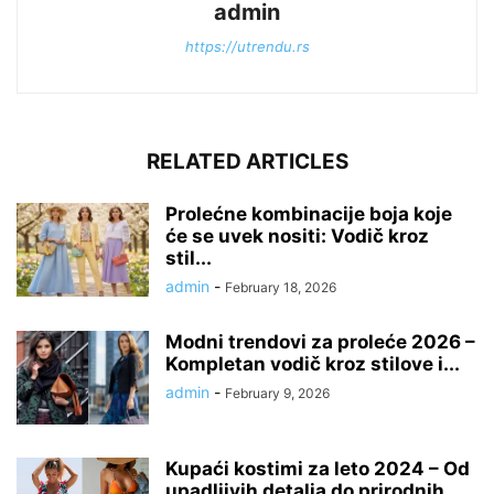
admin
https://utrendu.rs
RELATED ARTICLES
Prolećne kombinacije boja koje
će se uvek nositi: Vodič kroz
stil...
admin
-
February 18, 2026
Modni trendovi za proleće 2026 –
Kompletan vodič kroz stilove i...
admin
-
February 9, 2026
Kupaći kostimi za leto 2024 – Od
upadljivih detalja do prirodnih...