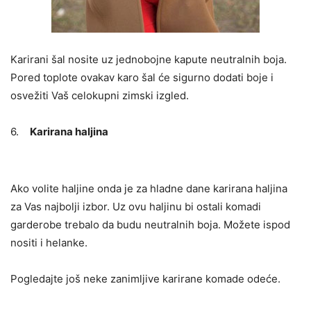
Karirani šal nosite uz jednobojne kapute neutralnih boja.
Pored toplote ovakav karo šal će sigurno dodati boje i
osvežiti Vaš celokupni zimski izgled.
6.
Karirana haljina
Ako volite haljine onda je za hladne dane karirana haljina
za Vas najbolji izbor. Uz ovu haljinu bi ostali komadi
garderobe trebalo da budu neutralnih boja. Možete ispod
nositi i helanke.
Pogledajte još neke zanimljive karirane komade odeće.