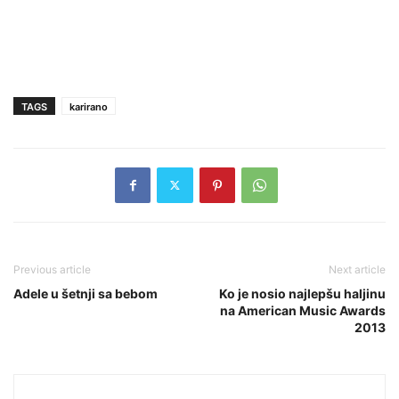
TAGS
karirano
Previous article
Next article
Adele u šetnji sa bebom
Ko je nosio najlepšu haljinu
na American Music Awards
2013