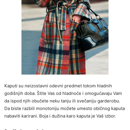
Kaputi su neizostavni odevni predmet tokom hladnih
godišnjih doba. Štite Vas od hladnoće i omogućavaju Vam
da ispod njih obučete neku tanju ili svečaniju garderobu.
Da biste razbili monotoniju možete umesto običnog kaputa
nabaviti karirani. Boja i dužina karo kaputa je Vaš izbor.