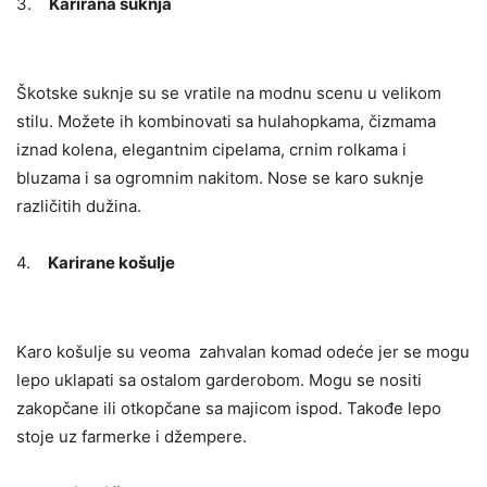
3.
Karirana suknja
Škotske suknje su se vratile na modnu scenu u velikom
stilu. Možete ih kombinovati sa hulahopkama, čizmama
iznad kolena, elegantnim cipelama, crnim rolkama i
bluzama i sa ogromnim nakitom. Nose se karo suknje
različitih dužina.
4.
Karirane košulje
Karo košulje su veoma zahvalan komad odeće jer se mogu
lepo uklapati sa ostalom garderobom. Mogu se nositi
zakopčane ili otkopčane sa majicom ispod. Takođe lepo
stoje uz farmerke i džempere.