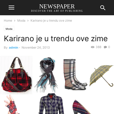
NEWSPAPER
DISCOVER THE ART OF PUBLISHING
Home
Moda
Karirano je u trendu ove zime
Moda
Karirano je u trendu ove zime
388
0
By
admin
-
November 24, 2013