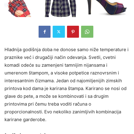
Hladnija godišnja doba ne donose samo niže temperature i
praznike već i drugačiji način odevanja. Svetli, cvetni
komadi odeće su zamenjeni tamnijim nijansama i
umerenom štampom, a visoke potpetice raznovrsnim i
interesantnim čizmama. Jedan od najomiljenijih zimskih
printova kod dama je karirana štampa. Karirano se nosi od
glave do pete, a može se kombinovati i sa drugim
printovima pri čemu treba voditi računa o
proporcionalnosti. Evo nekoliko zanimljivih kombinacija
karirane garderobe.