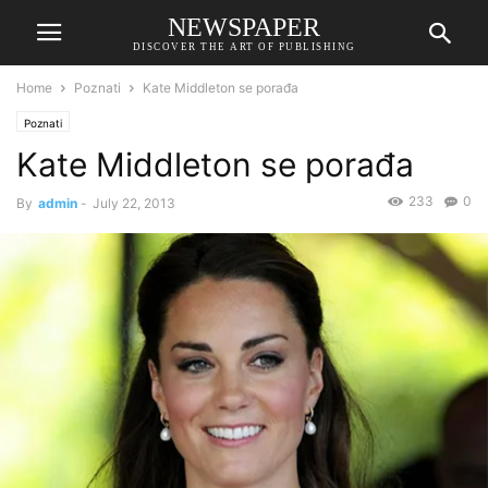
NEWSPAPER
DISCOVER THE ART OF PUBLISHING
Home
Poznati
Kate Middleton se porađa
Poznati
Kate Middleton se porađa
233
0
By
admin
-
July 22, 2013