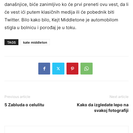
današnjice, biće zanimljivo ko će prvi preneti ovu vest, da li
će vest ići putem klasičnih medija ili će pobednik biti
Twitter. Bilo kako bilo, Kejt Middletone je automobilom
stigla u bolnicu i porođaj je u toku.
TAGS
kate middleton
Previous article
Next article
5 Zabluda o celulitu
Kako da izgledate lepo na
svakoj fotografiji