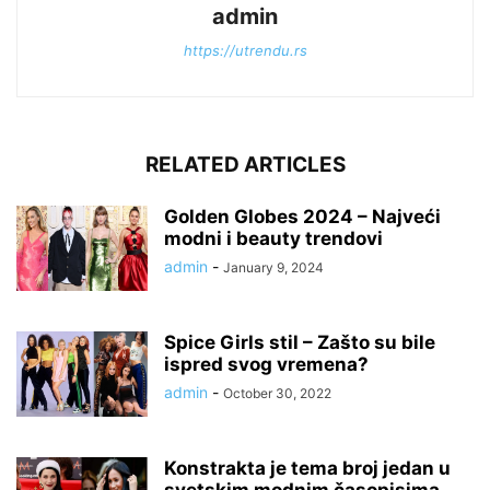
admin
https://utrendu.rs
RELATED ARTICLES
Golden Globes 2024 – Najveći
modni i beauty trendovi
admin
-
January 9, 2024
Spice Girls stil – Zašto su bile
ispred svog vremena?
admin
-
October 30, 2022
Konstrakta je tema broj jedan u
svetskim modnim časopisima