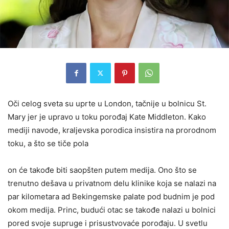
Oči celog sveta su uprte u London, tačnije u bolnicu St.
Mary jer je upravo u toku porođaj Kate Middleton. Kako
mediji navode, kraljevska porodica insistira na prorodnom
toku, a što se tiče pola
on će takođe biti saopšten putem medija. Ono što se
trenutno dešava u privatnom delu klinike koja se nalazi na
par kilometara ad Bekingemske palate pod budnim je pod
okom medija. Princ, budući otac se takođe nalazi u bolnici
pored svoje supruge i prisustvovaće porođaju. U svetlu