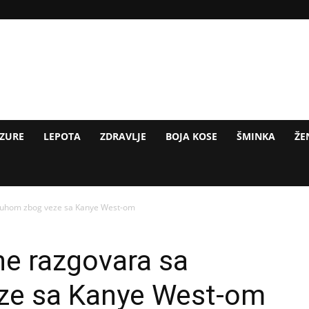
IZURE
LEPOTA
ZDRAVLJE
BOJA KOSE
ŠMINKA
ŽE
čuhom zbog veze sa Kanye West-om
ne razgovara sa
ze sa Kanye West-om