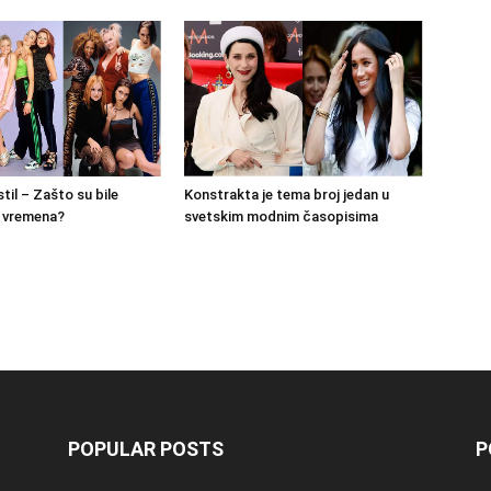
stil – Zašto su bile
Konstrakta je tema broj jedan u
g vremena?
svetskim modnim časopisima
POPULAR POSTS
P