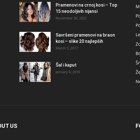
Pramenovi na crnoj kosi – Top
M
15 neodoljivih nijansi
Po
November 30, 2022
P
L
Savršeni pramenovi na braon
kosi – slike 20 najlepših
Zd
March 3, 2017
B
Š
Šal i kaput
Ž
January 8, 2016
No
OUT US
F