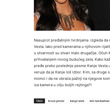
Nasuprot pređašnjim tvrdnjama izgleda da n
Vesta. Iako pred kamerama u njihovom rijal
u stvarnosti su stvari malo drugačije. Očuh
prihvatanjem novog budućeg zeta. Kako kaže i
pređe preko poslednje pesme Kanje Vesta u k
veruje da je Kanje loš izbor. Kim, sa druge 
momci i da ne obraća pažnji na njegove komet
iza kamera u cilju boljih rejtinga?!
TAGS
bruce jenner
kanye west
kim kardashian