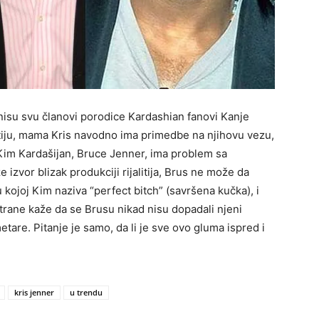
isu svu članovi porodice Kardashian fanovi Kanje
itiju, mama Kris navodno ima primedbe na njihovu vezu,
Kim Kardašijan, Bruce Jenner, ima problem sa
zvor blizak produkciji rijalitija, Brus ne može da
ojoj Kim naziva “perfect bitch” (savršena kučka), i
strane kaže da se Brusu nikad nisu dopadali njeni
are. Pitanje je samo, da li je sve ovo gluma ispred i
kris jenner
u trendu