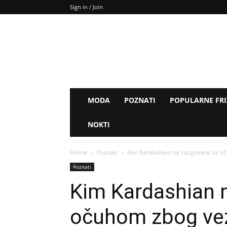
Sign in / Join
MODA
POZNATI
POPULARNE FR
NOKTI
Home
Poznati
Kim Kardashian ne razgovara sa o
Poznati
Kim Kardashian 
očuhom zbog ve