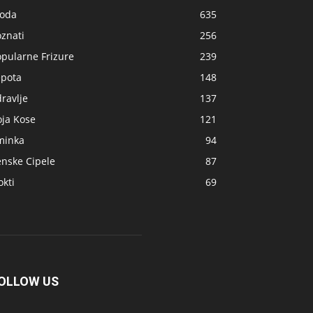
oda
635
znati
256
opularne Frizure
239
epota
148
ravlje
137
oja Kose
121
minka
94
enske Cipele
87
kti
69
OLLOW US