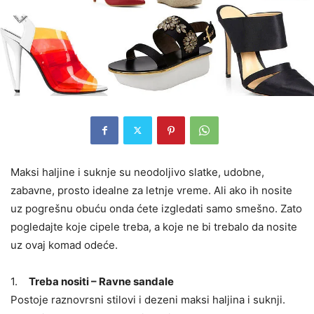
Maksi haljine i suknje su neodoljivo slatke, udobne,
zabavne, prosto idealne za letnje vreme. Ali ako ih nosite
uz pogrešnu obuću onda ćete izgledati samo smešno. Zato
pogledajte koje cipele treba, a koje ne bi trebalo da nosite
uz ovaj komad odeće.
1.
Treba nositi – Ravne sandale
Postoje raznovrsni stilovi i dezeni maksi haljina i suknji.