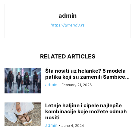
admin
https://utrendu.rs
RELATED ARTICLES
Šta nositi uz helanke? 5 modela
patika koji su zamenili Sambice...
admin
-
February 21, 2026
Letnje haljine i cipele najlepše
kombinacije koje možete odmah
nositi
admin
-
June 4, 2024