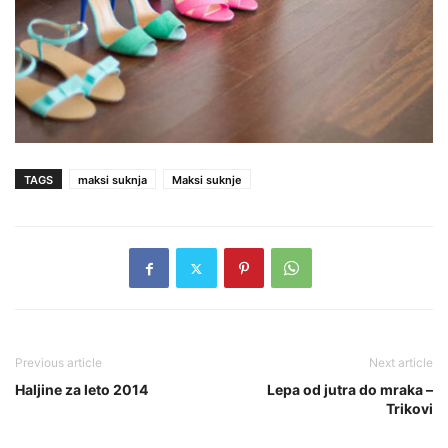
TAGS
maksi suknja
Maksi suknje
Previous article
Next article
Haljine za leto 2014
Lepa od jutra do mraka –
Trikovi