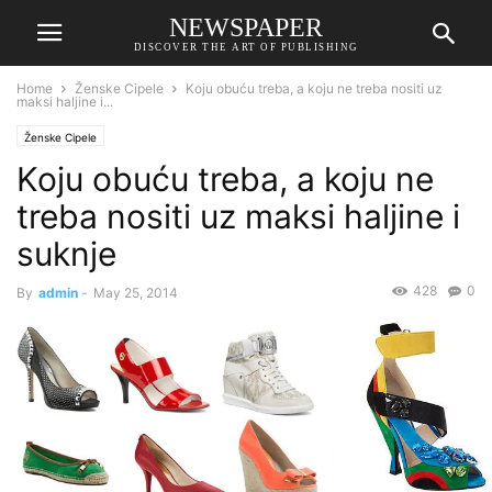
NEWSPAPER
DISCOVER THE ART OF PUBLISHING
Home
Ženske Cipele
Koju obuću treba, a koju ne treba nositi uz
maksi haljine i...
Ženske Cipele
Koju obuću treba, a koju ne
treba nositi uz maksi haljine i
suknje
428
0
By
admin
-
May 25, 2014