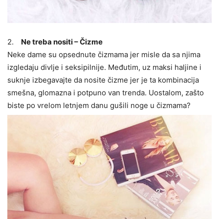
2.
Ne treba nositi – Čizme
Neke dame su opsednute čizmama jer misle da sa njima
izgledaju divlje i seksipilnije. Međutim, uz maksi haljine i
suknje izbegavajte da nosite čizme jer je ta kombinacija
smešna, glomazna i potpuno van trenda. Uostalom, zašto
biste po vrelom letnjem danu gušili noge u čizmama?