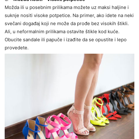
Možda ili u posebnim prilikama možete uz maksi haljine i
suknje nositi visoke potpetice. Na primer, ako idete na neki
svečani događaj koji ne može da prođe bez visokih štikli.
Ali, u neformalnim prilikama ostavite štikle kod kuće.
Obucite sandale ili papuče i izađite da se opustite i lepo
provedete.