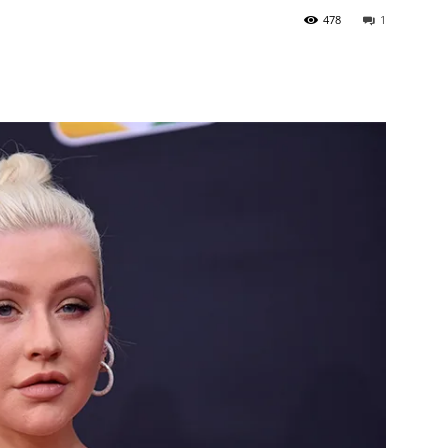
478
1