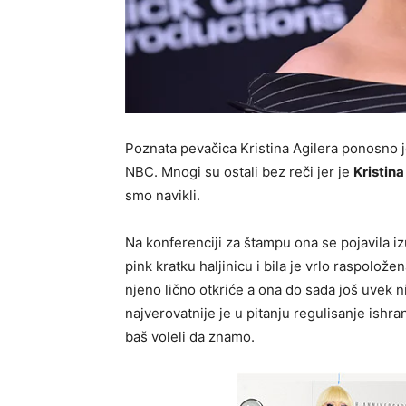
Poznata pevačica Kristina Agilera ponosno 
NBC. Mnogi su ostali bez reči jer je
Kristina
smo navikli.
Na konferenciji za štampu ona se pojavila 
pink kratku haljinicu i bila je vrlo raspolože
njeno lično otkriće a ona do sada još uvek 
najverovatnije je u pitanju regulisanje ishr
baš voleli da znamo.