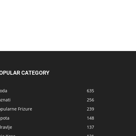
OPULAR CATEGORY
oda
635
znati
256
opularne Frizure
239
epota
148
ravlje
137