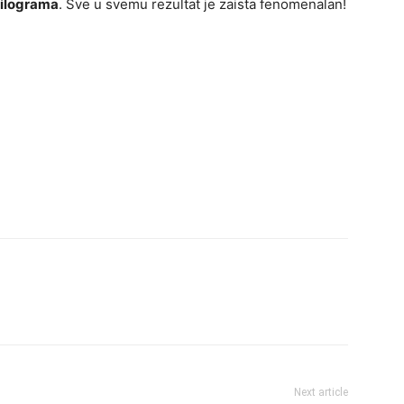
kilograma
. Sve u svemu rezultat je zaista fenomenalan!
Next article