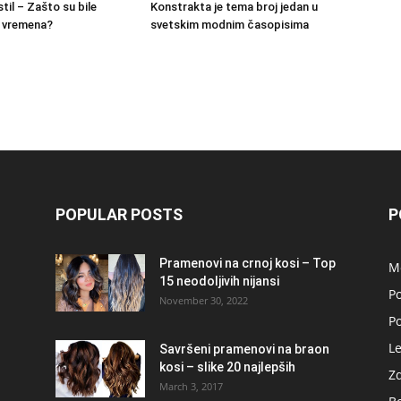
stil – Zašto su bile
Konstrakta je tema broj jedan u
g vremena?
svetskim modnim časopisima
POPULAR POSTS
P
Pramenovi na crnoj kosi – Top
M
15 neodoljivih nijansi
Po
November 30, 2022
P
L
Savršeni pramenovi na braon
kosi – slike 20 najlepših
Zd
March 3, 2017