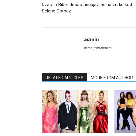
Džastin Biber došao nenajavljen na žurku kod
Selene Gomez
admin
https://utrendu.rs
RELATED ARTICLES
MORE FROM AUTHOR