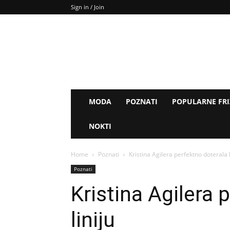
Sign in / Join
MODA
POZNATI
POPULARNE FR
NOKTI
Home
Poznati
Kristina Agilera perfektno doterala l
Poznati
Kristina Agilera 
liniju