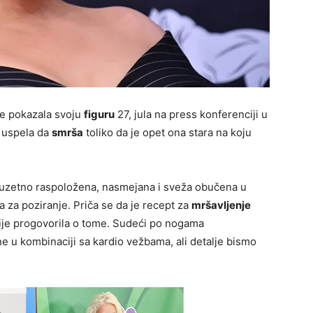
je pokazala svoju
figuru
27, jula na press konferenciji u
uspela da
smrša
toliko da je opet ona stara na koju
izuzetno raspoložena, nasmejana i sveža obučena u
na za poziranje. Priča se da je recept za
mršavljenje
nije progovorila o tome. Sudeći po nogama
ane u kombinaciji sa kardio vežbama, ali detalje bismo