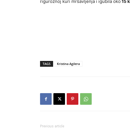
riguroznoj kuri mršavljenja i igubila oko
15 
TAGS
Kristina Agilera
Previous article