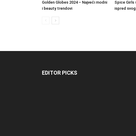
Golden Globes 2024 – Najveći modni
Spice Girls 
i beauty trendovi
ispred svo
EDITOR PICKS