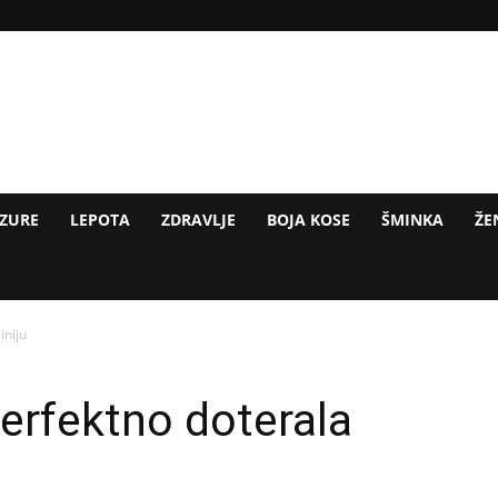
IZURE
LEPOTA
ZDRAVLJE
BOJA KOSE
ŠMINKA
ŽE
iniju
perfektno doterala