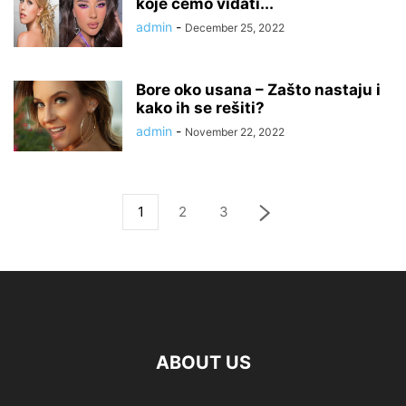
koje ćemo viđati...
admin
-
December 25, 2022
Bore oko usana – Zašto nastaju i
kako ih se rešiti?
admin
-
November 22, 2022
1
2
3
ABOUT US