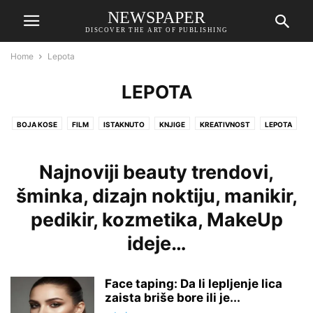
NEWSPAPER
DISCOVER THE ART OF PUBLISHING
Home
Lepota
LEPOTA
BOJA KOSE
FILM
ISTAKNUTO
KNJIGE
KREATIVNOST
LEPOTA
LJUBAV
MODA
MUZIKA
NAKIT
NAOČARE
NEDELJNI HOROSKOP
NEGA KOSE
NOKTI
NUTRICIONIZAM
Najnoviji beauty trendovi,
PARFEMI
PIĆA
POPULARNE FRIZURE
POZNATI
PUTOVANJA
šminka, dizajn noktiju, manikir,
SATOVI
SAVETI
ŠMINKA
ŠOPING
TEHNOLOGIJA
pedikir, kozmetika, MakeUp
UREĐENJE DOMA
VESTI
ZABAVA
ZANIMLJIVOSTI
ZDRAVLJE
ŽENSKE CIPELE
ŽENSKE TORBE
ideje…
Face taping: Da li lepljenje lica
zaista briše bore ili je...