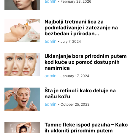
admin
-
February 23, 2026
Najbolji tretmani lica za
podmlađivanje i zatezanje na
bezbedan i prirodan...
admin
-
July 7, 2024
Uklanjanje bora prirodnim putem
kod kuće uz pomoć dostupnih
namirnica
admin
-
January 17, 2024
Šta je retinol i kako deluje na
našu kožu
admin
-
October 25, 2023
Tamne fleke ispod pazuha – Kako
ih ukloniti prirodnim putem