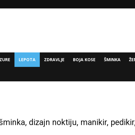
ZURE
LEPOTA
ZDRAVLJE
BOJA KOSE
ŠMINKA
ŽE
šminka, dizajn noktiju, manikir, pediki