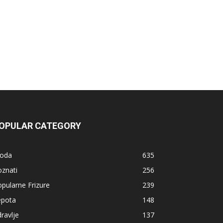
OPULAR CATEGORY
oda
635
znati
256
pularne Frizure
239
epota
148
ravlje
137