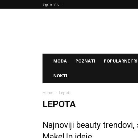
Sign in / Join
MODA
POZNATI
POPULARNE FRI
NOKTI
Home
Lepota
LEPOTA
Najnoviji beauty trendovi, 
MakeUp ideje…