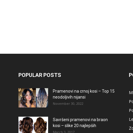
POPULAR POSTS
P
Pramenovi na crnoj kosi – Top 15
M
neodoljivih nijansi
Po
November 30, 2022
Po
L
Savršeni pramenovi na braon
kosi – slike 20 najlepših
Zd
March 3, 2017