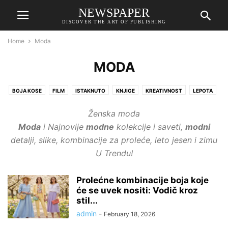
NEWSPAPER
DISCOVER THE ART OF PUBLISHING
Home
Moda
MODA
BOJA KOSE
FILM
ISTAKNUTO
KNJIGE
KREATIVNOST
LEPOTA
LJUBAV
MODA
MUZIKA
NAKIT
NAOČARE
Ženska moda
NEDELJNI HOROSKOP
NEGA KOSE
NOKTI
NUTRICIONIZAM
Moda
i Najnovije
modne
kolekcije i saveti,
modni
PARFEMI
PIĆA
POPULARNE FRIZURE
POZNATI
PUTOVANJA
detalji, slike, kombinacije za proleće, leto jesen i zimu
SATOVI
SAVETI
ŠMINKA
ŠOPING
TEHNOLOGIJA
U Trendu!
UREĐENJE DOMA
VESTI
ZABAVA
ZANIMLJIVOSTI
ZDRAVLJE
ŽENSKE CIPELE
ŽENSKE TORBE
Prolećne kombinacije boja koje
će se uvek nositi: Vodič kroz
stil...
admin
-
February 18, 2026