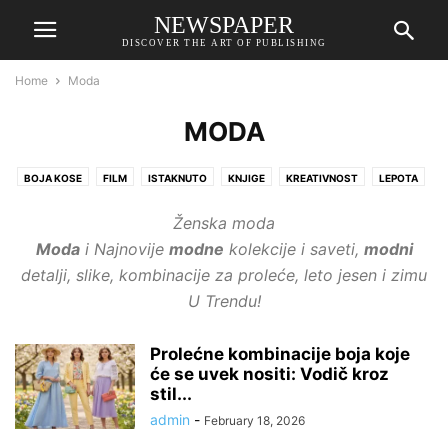
NEWSPAPER
DISCOVER THE ART OF PUBLISHING
Home
Moda
MODA
BOJA KOSE
FILM
ISTAKNUTO
KNJIGE
KREATIVNOST
LEPOTA
LJUBAV
MODA
MUZIKA
NAKIT
NAOČARE
Ženska moda
NEDELJNI HOROSKOP
NEGA KOSE
NOKTI
NUTRICIONIZAM
Moda
i Najnovije
modne
kolekcije i saveti,
modni
PARFEMI
PIĆA
POPULARNE FRIZURE
POZNATI
PUTOVANJA
detalji, slike, kombinacije za proleće, leto jesen i zimu
SATOVI
SAVETI
ŠMINKA
ŠOPING
TEHNOLOGIJA
U Trendu!
UREĐENJE DOMA
VESTI
ZABAVA
ZANIMLJIVOSTI
ZDRAVLJE
ŽENSKE CIPELE
ŽENSKE TORBE
Prolećne kombinacije boja koje
će se uvek nositi: Vodič kroz
stil...
admin
-
February 18, 2026