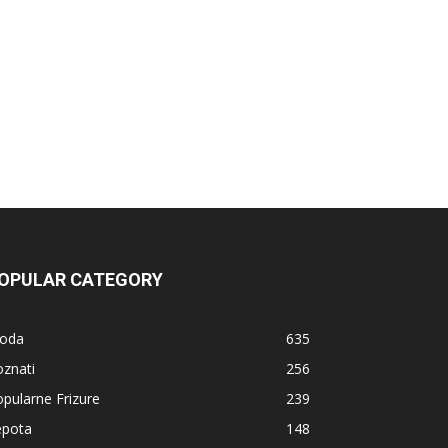
OPULAR CATEGORY
oda
635
znati
256
pularne Frizure
239
epota
148