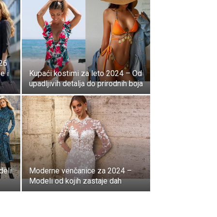
026
e i
Kupaći kostimi za leto 2024 – Od
upadljivih detalja do prirodnih boja
deli
Moderne venčanice za 2024 –
Modeli od kojih zastaje dah