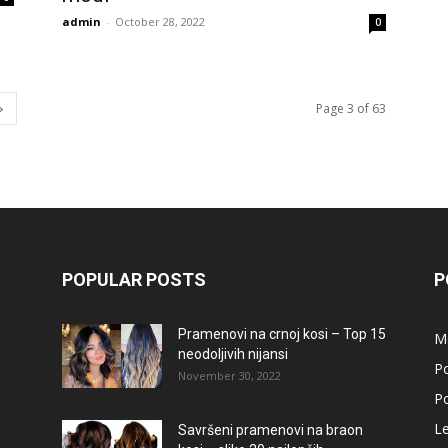
admin
-
October 28, 2022
0
Page 3 of 63
POPULAR POSTS
P
Pramenovi na crnoj kosi – Top 15
M
neodoljivih nijansi
Po
November 30, 2022
Po
L
Savršeni pramenovi na braon