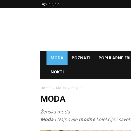
Sign in / Join
MODA
POZNATI
POPULARNE FRI
NOKTI
Home
Moda
Page 3
MODA
Ženska moda
Moda
i Najnovije
modne
kolekcije i savet