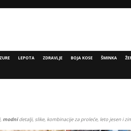
ZURE
LEPOTA
ZDRAVLJE
BOJA KOSE
ŠMINKA
ŽE
i,
modni
detalji, slike, kombinacije za proleće, leto jesen i 