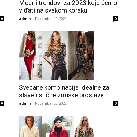
Modni trendovi za 2023 koje ćemo
viđati na svakom koraku
admin
-
December 10, 2022
0
0
Svečane kombinacije idealne za
slave i slične zimske proslave
admin
-
November 23, 2022
0
0