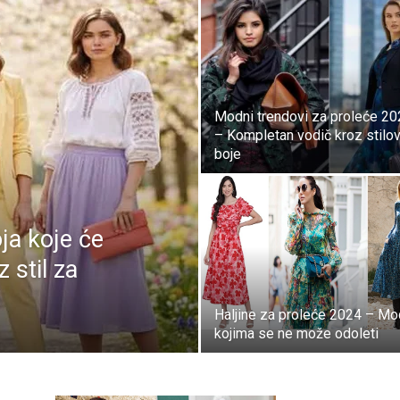
Modni trendovi za proleće 2
– Kompletan vodič kroz stilov
boje
ja koje će
 stil za
Haljine za proleće 2024 – Mo
kojima se ne može odoleti