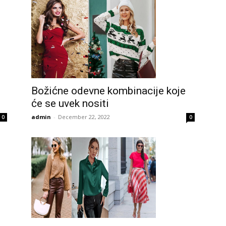
p
Božićne odevne kombinacije koje
će se uvek nositi
admin
-
December 22, 2022
0
0