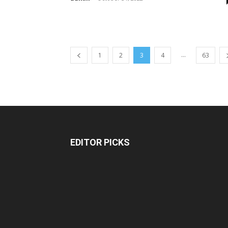
...
1
2
3
4
63
EDITOR PICKS