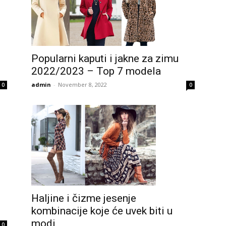
Popularni kaputi i jakne za zimu
2022/2023 – Top 7 modela
admin
-
November 8, 2022
0
0
Haljine i čizme jesenje
kombinacije koje će uvek biti u
modi
0