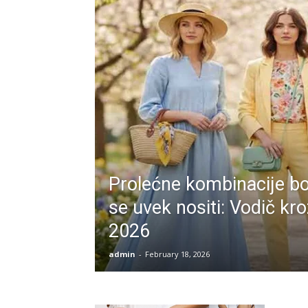
Prolećne kombinacije bo
se uvek nositi: Vodič kroz
2026
admin
-
February 18, 2026