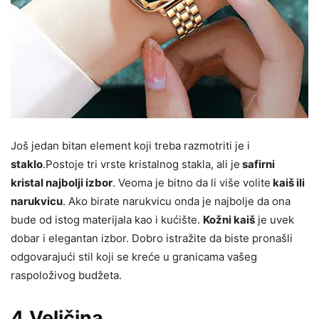
Još jedan bitan element koji treba razmotriti je i
staklo
.Postoje tri vrste kristalnog stakla, ali je
safirni
kristal najbolji izbor
. Veoma je bitno da li više volite
kaiš ili
narukvicu
. Ako birate narukvicu onda je najbolje da ona
bude od istog materijala kao i kućište.
Kožni kaiš
je uvek
dobar i elegantan izbor. Dobro istražite da biste pronašli
odgovarajući stil koji se kreće u granicama vašeg
raspoloživog budžeta.
4.Veličina