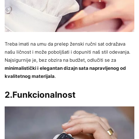
Treba imati na umu da prelep ženski ručni sat odražava
našu ličnost i može poboljšati i dopuniti naš stil odevanja.
Najsigurnije je, bez obzira na budžet, odlučiti se za
minimalistički i
elegantan dizajn sata napravljenog od
kvalitetnog materijala
.
2.Funkcionalnost