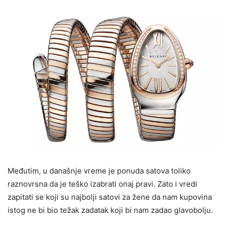
Međutim, u današnje vreme je ponuda satova toliko
raznovrsna da je teško izabrati onaj pravi. Zato i vredi
zapitati se koji su najbolji satovi za žene da nam kupovina
istog ne bi bio težak zadatak koji bi nam zadao glavobolju.