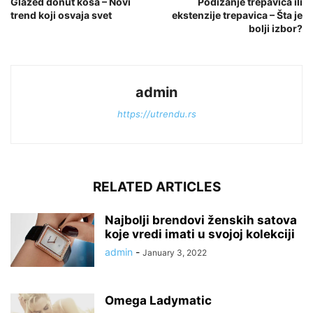
Glazed donut kosa – Novi
Podizanje trepavica ili
trend koji osvaja svet
ekstenzije trepavica – Šta je
bolji izbor?
admin
https://utrendu.rs
RELATED ARTICLES
Najbolji brendovi ženskih satova
koje vredi imati u svojoj kolekciji
admin
-
January 3, 2022
Omega Ladymatic