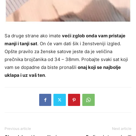
Sa druge strane ako imate
veći zglob onda vam pristaje
manji i tanji sat
. On će vam dati šik i ženstveniji izgled.
Opšte pravilo za ženske satove jeste da je veličina
prečnika brojčanika od 34 – 38mm. Probajte svaki sat koji
vam se dopadne da biste pronašli
onaj koji se
najbolje
uklapa i uz vaš ten
.
Previous article
Next article