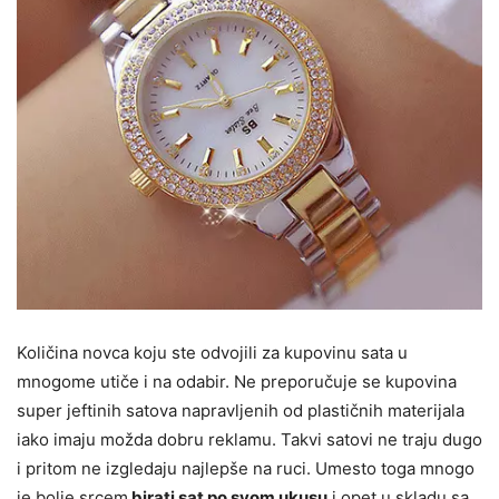
Količina novca koju ste odvojili za kupovinu sata u
mnogome utiče i na odabir. Ne preporučuje se kupovina
super jeftinih satova napravljenih od plastičnih materijala
iako imaju možda dobru reklamu. Takvi satovi ne traju dugo
i pritom ne izgledaju najlepše na ruci. Umesto toga mnogo
je bolje srcem
birati sat po svom ukusu
i opet u skladu sa