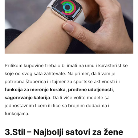
Prilikom kupovine trebalo bi imati na umu i karakteristike
koje od svog sata zahtevate. Na primer, da li vam je
potrebna štoperica ili tajmer za sportske aktivnosti ili
funkcija za merenje
koraka
,
pređene udaljenosti
,
sagorevanje kalorija
. Da li više volite modele sa
jednostavnim licem ili lice sa brojnim dodacima i
funkcijama.
3.Stil – Najbolji satovi za žene