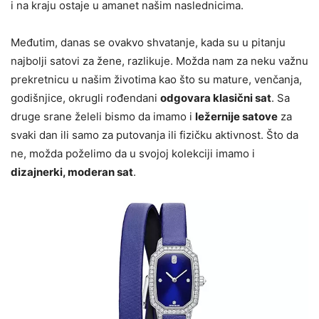
i na kraju ostaje u amanet našim naslednicima.
Međutim, danas se ovakvo shvatanje, kada su u pitanju
najbolji satovi za žene, razlikuje. Možda nam za neku važnu
prekretnicu u našim životima kao što su mature, venčanja,
godišnjice, okrugli rođendani
odgovara klasični sat
. Sa
druge srane želeli bismo da imamo i
ležernije satove
za
svaki dan ili samo za putovanja ili fizičku aktivnost. Što da
ne, možda poželimo da u svojoj kolekciji imamo i
dizajnerki, moderan sat
.