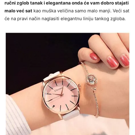
ručni zglob tanak i elegantana onda će vam dobro stajati
malo već sat
kao muška veličina samo malo manji. Veći sat
će na pravi način naglasiti elegantnu liniju tankog zgloba.