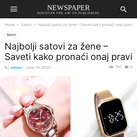
NEWSPAPER
DISCOVER THE ART OF PUBLISHING
Home
Satovi
Najbolji satovi za žene – Saveti kako pronaći onaj pravi
Satovi
Najbolji satovi za žene –
Saveti kako pronaći onaj pravi
780
0
By
admin
-
June 16, 2023