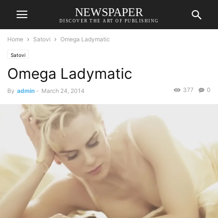
NEWSPAPER
DISCOVER THE ART OF PUBLISHING
Home
Satovi
Omega Ladymatic
Satovi
Omega Ladymatic
377
0
By
admin
-
March 24, 2014