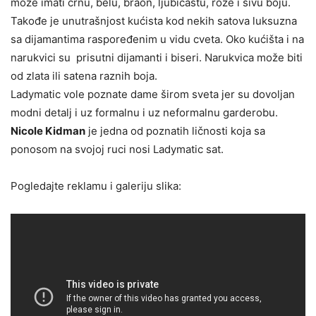
može imati crnu, belu, braon, ljubičastu, roze i sivu boju.
Takođe je unutrašnjost kućista kod nekih satova luksuzna
sa dijamantima raspoređenim u vidu cveta. Oko kućišta i na
narukvici su prisutni dijamanti i biseri. Narukvica može biti
od zlata ili satena raznih boja.
Ladymatic vole poznate dame širom sveta jer su dovoljan
modni detalj i uz formalnu i uz neformalnu garderobu.
Nicole Kidman
je jedna od poznatih ličnosti koja sa
ponosom na svojoj ruci nosi Ladymatic sat.
Pogledajte reklamu i galeriju slika: