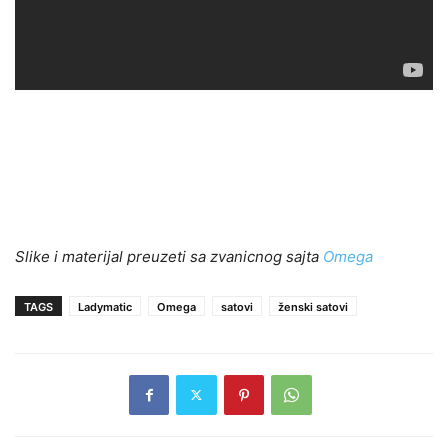
Slike i materijal preuzeti sa zvanicnog sajta
Omega
TAGS
Ladymatic
Omega
satovi
ženski satovi