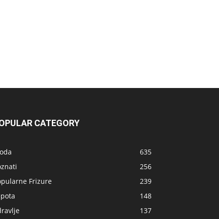
OPULAR CATEGORY
oda
635
znati
256
opularne Frizure
239
epota
148
ravlje
137