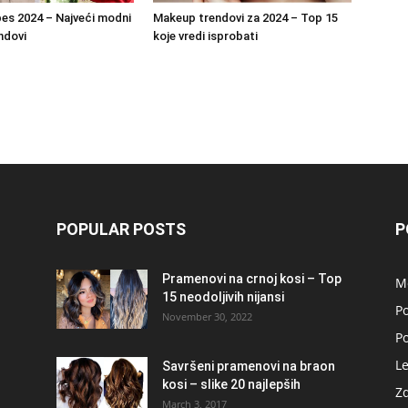
es 2024 – Najveći modni
Makeup trendovi za 2024 – Top 15
ndovi
koje vredi isprobati
POPULAR POSTS
P
Pramenovi na crnoj kosi – Top
M
15 neodoljivih nijansi
Po
November 30, 2022
P
L
Savršeni pramenovi na braon
kosi – slike 20 najlepših
Zd
March 3, 2017