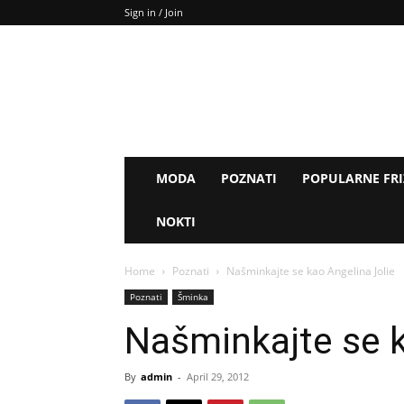
Sign in / Join
MODA
POZNATI
POPULARNE FR
NOKTI
Home
Poznati
Našminkajte se kao Angelina Jolie
Poznati
Šminka
Našminkajte se k
By
admin
-
April 29, 2012