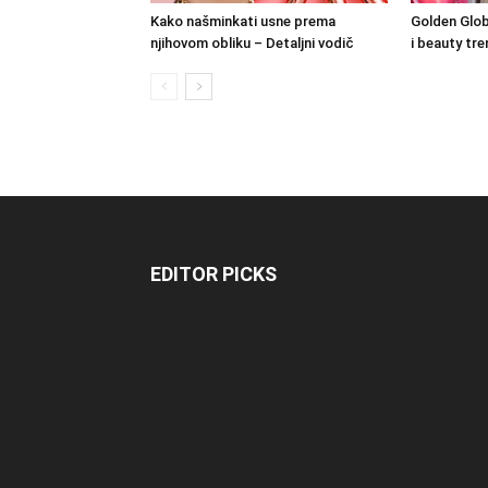
Kako našminkati usne prema
Golden Glob
njihovom obliku – Detaljni vodič
i beauty tre
EDITOR PICKS