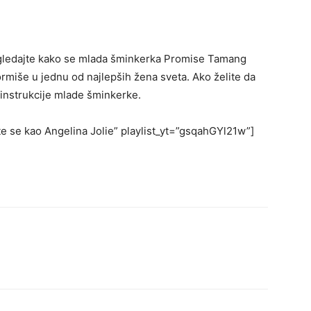
Pogledajte kako se mlada šminkerka Promise Tamang
ormiše u jednu od najlepših žena sveta. Ako želite da
e instrukcije mlade šminkerke.
te se kao Angelina Jolie” playlist_yt=”gsqahGYl21w”]