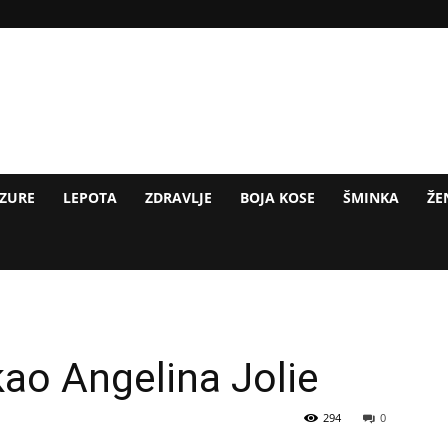
IZURE
LEPOTA
ZDRAVLJE
BOJA KOSE
ŠMINKA
ŽE
ao Angelina Jolie
294
0