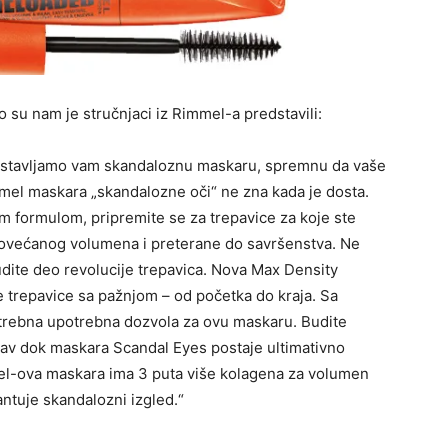
 su nam je stručnjaci iz Rimmel-a predstavili:
edstavljamo vam skandaloznu maskaru, spremnu da vaše
mmel maskara
„skandalozne oči“ ne zna kada je dosta.
 formulom, pripremite se za trepavice za koje ste
 povećanog volumena i preterane do savršenstva. Ne
dite deo revolucije trepavica. Nova Max Density
e trepavice sa pažnjom – od početka do kraja. Sa
trebna upotrebna dozvola za ovu maskaru. Budite
rav dok maskara Scandal Eyes postaje ultimativno
l-ova maskara ima 3 puta više kolagena za volumen
antuje skandalozni izgled.“