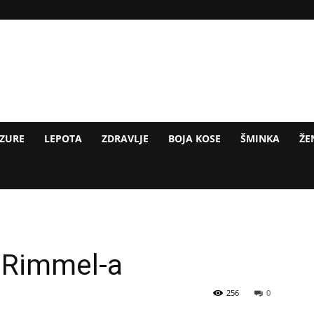
IZURE
LEPOTA
ZDRAVLJE
BOJA KOSE
ŠMINKA
ŽE
 Rimmel-a
256
0