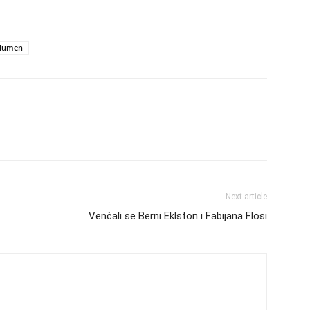
olumen
Next article
Venčali se Berni Eklston i Fabijana Flosi