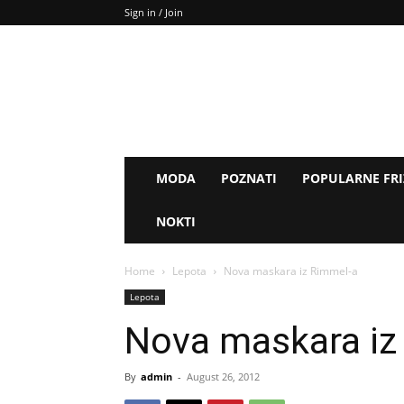
Sign in / Join
MODA
POZNATI
POPULARNE FR
NOKTI
Home
Lepota
Nova maskara iz Rimmel-a
Lepota
Nova maskara iz
By
admin
-
August 26, 2012