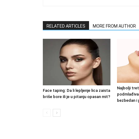
RELATED ARTICLES
MORE FROM AUTHOR
Najbolji tre
Face taping: Da li lepljenje lica zaista
podmlađivan
briše bore ili je u pitanju opasan mit?
bezbedan i 