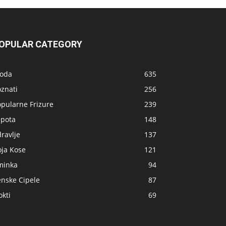
OPULAR CATEGORY
oda
635
znati
256
opularne Frizure
239
epota
148
ravlje
137
oja Kose
121
minka
94
enske Cipele
87
kti
69