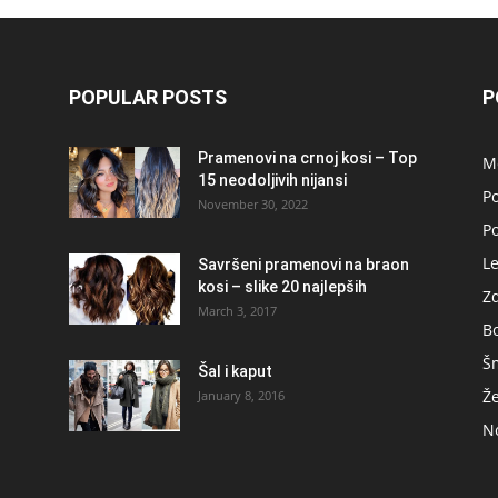
POPULAR POSTS
P
Pramenovi na crnoj kosi – Top
M
15 neodoljivih nijansi
Po
November 30, 2022
P
L
Savršeni pramenovi na braon
kosi – slike 20 najlepših
Zd
March 3, 2017
B
Š
Šal i kaput
Ž
January 8, 2016
No