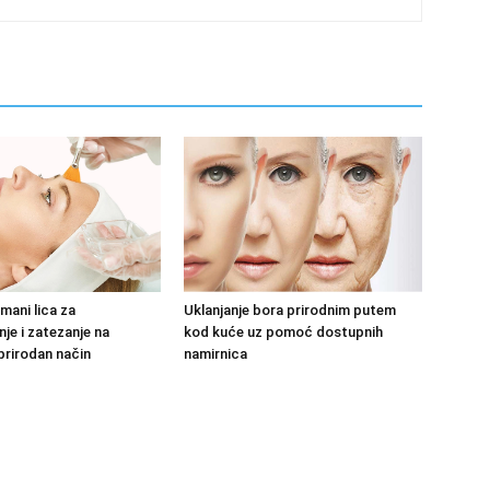
tmani lica za
Uklanjanje bora prirodnim putem
je i zatezanje na
kod kuće uz pomoć dostupnih
prirodan način
namirnica