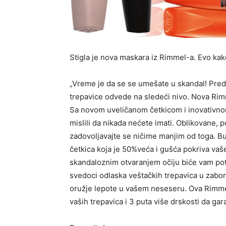
Stigla je nova maskara iz Rimmel-a. Evo kako
„Vreme je da se se umešate u skandal! Pr
trepavice odvede na sledeći nivo. Nova Ri
Sa novom uveličanom četkicom i inovativnom
mislili da nikada nećete imati. Oblikovane,
zadovoljavajte se ničime manjim od toga. Bu
četkica koja je 50%veća i gušća pokriva vaš
skandaloznim otvaranjem očiju biće vam po
svedoci odlaska veštačkih trepavica u zabo
oružje lepote u vašem neseseru. Ova Rimme
vaših trepavica i 3 puta više drskosti da gar