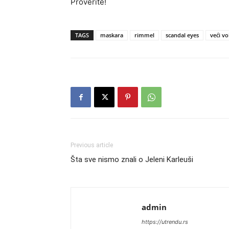
Proverite!
TAGS
maskara
rimmel
scandal eyes
veći v
Previous article
Šta sve nismo znali o Jeleni Karleuši
admin
https://utrendu.rs