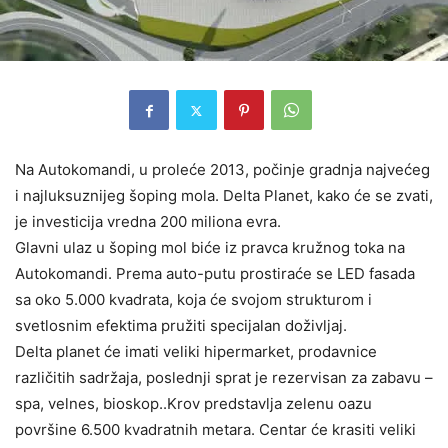
Na Autokomandi, u proleće 2013, počinje gradnja najvećeg
i najluksuznijeg šoping mola. Delta Planet, kako će se zvati,
je investicija vredna 200 miliona evra.
Glavni ulaz u šoping mol biće iz pravca kružnog toka na
Autokomandi. Prema auto-putu prostiraće se LED fasada
sa oko 5.000 kvadrata, koja će svojom strukturom i
svetlosnim efektima pružiti specijalan doživljaj.
Delta planet će imati veliki hipermarket, prodavnice
različitih sadržaja, poslednji sprat je rezervisan za zabavu –
spa, velnes, bioskop..Krov predstavlja zelenu oazu
površine 6.500 kvadratnih metara. Centar će krasiti veliki