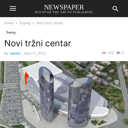
NEWSPAPER
DISCOVER THE ART OF PUBLISHING
Home
Šoping
Novi tržni centar
Šoping
Novi tržni centar
352
0
By
admin
-
May 17, 2012