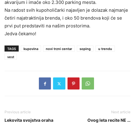
akvarijum i imaće oko 2.300 parking mesta.
Na radost svih kupoholičarki najavljen je dolazak najmanje
četiri najatraktinija brenda, i oko 50 brendova koji će se
prvi put predstaviti na našim prostorima.
Jedva čekamo!
TAGS
kupovina
novi trzni centar
soping
u trendu
vest
Previous article
Next article
Lekovita svojstva oraha
Ovog leta recite NE …