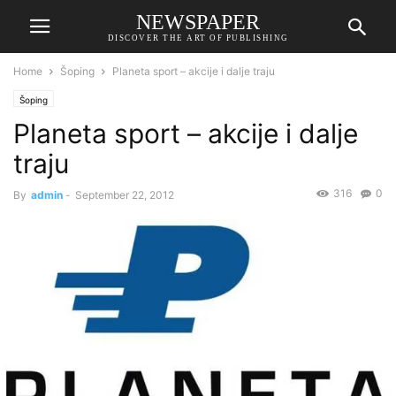
NEWSPAPER
DISCOVER THE ART OF PUBLISHING
Home
Šoping
Planeta sport – akcije i dalje traju
Šoping
Planeta sport – akcije i dalje
traju
316
0
By
admin
-
September 22, 2012