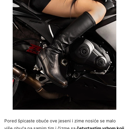
Pored špicaste obuće ove jeseni i zime nosiće se malo
više obuća pa samim tim i čizme sa
četvrtastim vrhom koji