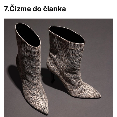
7.Čizme do članka