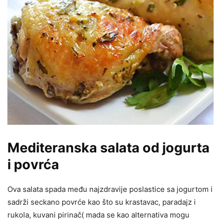
Mediteranska salata od jogurta
i povrća
Ova salata spada među najzdravije poslastice sa jogurtom i
sadrži seckano povrće kao što su krastavac, paradajz i
rukola, kuvani pirinač( mada se kao alternativa mogu