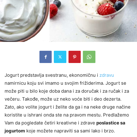
Jogurt predstavlja svestranu, ekonomičnu i
zdravu
namirnicu koju svi imamo u svojim frižiderima. Jogurt se
može piti u bilo koje doba dana i za doručak i za ručak i za
večeru. Takođe, može uz neko voće biti i deo dezerta.
Zato, ako volite jogurt i želite da ga i na neke druge načine
koristite u ishrani onda ste na pravom mestu. Predlažemo
Vam da pogledate četiri kreativne i zdrave
poslastice sa
jogurtom
koje možete napraviti sa sami lako i brzo.