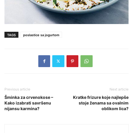
TAGS
poslastice sa jogurtom
Previous article
Next article
Šminka za crvenokose –
Kratke frizure koje najlepše
Kako izabrati savršenu
stoje ženama sa ovalnim
nijansu karmina?
oblikom lica?