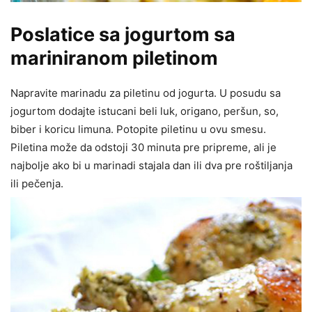
Poslatice sa jogurtom sa
mariniranom piletinom
Napravite marinadu za piletinu od jogurta. U posudu sa
jogurtom dodajte istucani beli luk, origano, peršun, so,
biber i koricu limuna. Potopite piletinu u ovu smesu.
Piletina može da odstoji 30 minuta pre pripreme, ali je
najbolje ako bi u marinadi stajala dan ili dva pre roštiljanja
ili pečenja.