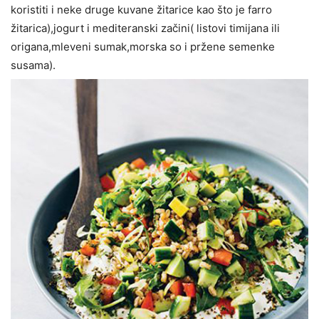
koristiti i neke druge kuvane žitarice kao što je farro
žitarica),jogurt i mediteranski začini( listovi timijana ili
origana,mleveni sumak,morska so i pržene semenke
susama).