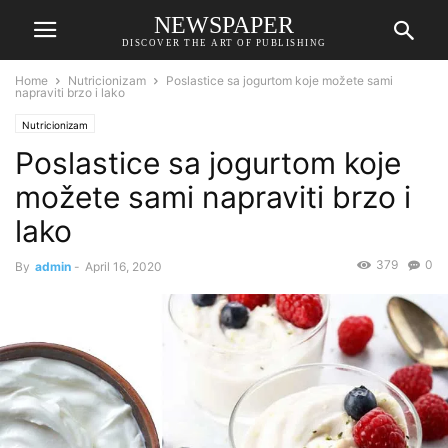
NEWSPAPER
DISCOVER THE ART OF PUBLISHING
Home
Nutricionizam
Poslastice sa jogurtom koje možete sami
napraviti brzo i lako
Nutricionizam
Poslastice sa jogurtom koje
možete sami napraviti brzo i
lako
379
0
By
admin
-
April 16, 2020