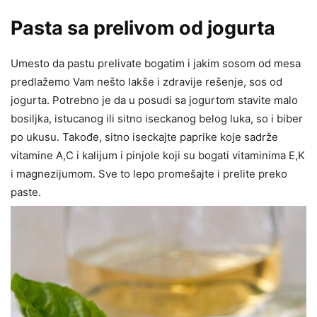
Pasta sa prelivom od jogurta
Umesto da pastu prelivate bogatim i jakim sosom od mesa
predlažemo Vam nešto lakše i zdravije rešenje, sos od
jogurta. Potrebno je da u posudi sa jogurtom stavite malo
bosiljka, istucanog ili sitno iseckanog belog luka, so i biber
po ukusu. Takođe, sitno iseckajte paprike koje sadrže
vitamine A,C i kalijum i pinjole koji su bogati vitaminima E,K
i magnezijumom. Sve to lepo promešajte i prelite preko
paste.