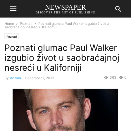
NEWSPAPER
DISCOVER THE ART OF PUBLISHING
Home
Poznati
Poznati glumac Paul Walker izgubio život u
saobraćajnoj nesreći u Kaliforniji
Poznati
Poznati glumac Paul Walker
izgubio život u saobraćajnoj
nesreći u Kaliforniji
363
0
By
admin
-
December 1, 2013