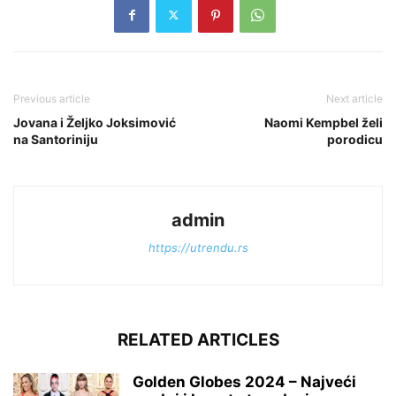
Previous article
Next article
Jovana i Željko Joksimović
Naomi Kempbel želi
na Santoriniju
porodicu
admin
https://utrendu.rs
RELATED ARTICLES
Golden Globes 2024 – Najveći