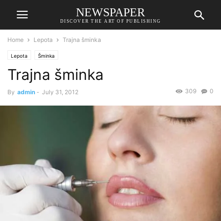
NEWSPAPER
DISCOVER THE ART OF PUBLISHING
Home
Lepota
Trajna šminka
Lepota
Šminka
Trajna šminka
309
0
By
admin
-
July 31, 2012