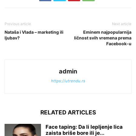
Previous article
Next article
Nataša i Vlada – marketing ili
Eminem najpopularnija
ljubav?
ličnost svih vremena prema
Facebook-u
admin
https://utrendu.rs
RELATED ARTICLES
Face taping: Da li lepljenje lica
zaista briše bore ili je...