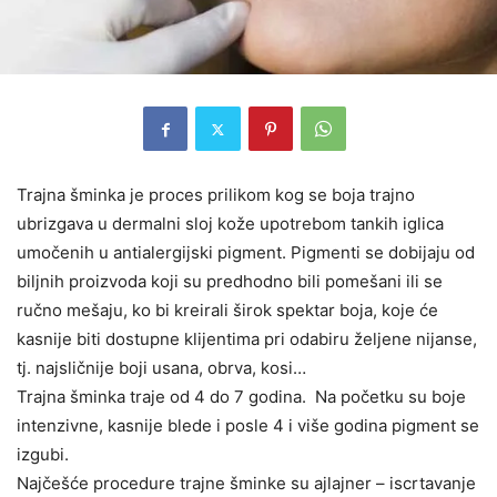
Trajna šminka je proces prilikom kog se boja trajno
ubrizgava u dermalni sloj kože upotrebom tankih iglica
umočenih u antialergijski pigment. Pigmenti se dobijaju od
biljnih proizvoda koji su predhodno bili pomešani ili se
ručno
mešaju, ko bi kreirali širok spektar boja, koje će
kasnije biti dostupne klijentima pri odabiru željene nijanse,
tj. najsličnije boji usana, obrva, kosi…
Trajna šminka traje od 4 do 7 godina. Na početku su boje
intenzivne, kasnije blede i posle 4 i više godina pigment se
izgubi.
Najčešće procedure trajne šminke su ajlajner – iscrtavanje