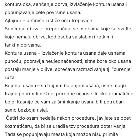
kontura oka, senčenje obrva, izvlačenje kontura usana i
popunjavanje cele površine usana.
Ajlajner – definiše i ističe oči i trepavice
Senčenje obrva – preporučuje se osobama koje su svetle,
koje nemaju obrve, kod osoba sa slabim i retkim i
tankim obrvama.
Konture usana – izvlačenje kontura usana daje usnama
punoću, popravlja neujednačenosti, sitne bore oko usana
postaju manje vidljive, sprečava razmazivanje tj. “curenje”
ruža.
Bojenje usana – sa trajnim bojenjem usana, usne mogu
trajno poprimiti nežne, prirodne nijanse ili jake dramatične
boje. Kasnije će vam za šminkanje usana biti potreban
samo bezbojan sjaj.
Četiri do osam nedelja nakon procedure, javljate se opet
kozmetičaru, da bi se uradila tzv.procedura doterivanja.
Tada se popunjavaju mesta koja možda nisu primila