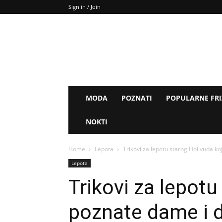
Sign in / Join
MODA
POZNATI
POPULARNE FR
NOKTI
Home
Lepota
Trikovi za lepotu starog Holivuda ko
Lepota
Trikovi za lepotu
poznate dame i d