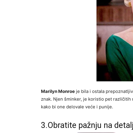
Marilyn Monroe
je bila i ostala prepoznatlj
znak. Njen šminker, je koristio pet različitih 
kako bi one delovale veće i punije.
3.Obratite pažnju na detal