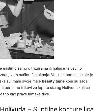
mislimo samo o frizurama ili haljinama već i o
natljivom načinu šminkanja. Velike ikone stila koje je
eka su imale svoje male
beauty tajne
koje su sada
ni,odnosno trikovi za lepotu starog Holivuda koji će
ozno kao prave filmske dive.
 Holivuda – Suptilne konture lica