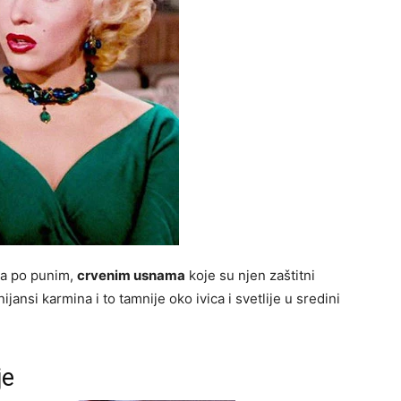
iva po punim,
crvenim usnama
koje su njen zaštitni
nijansi karmina i to tamnije oko ivica i svetlije u sredini
je