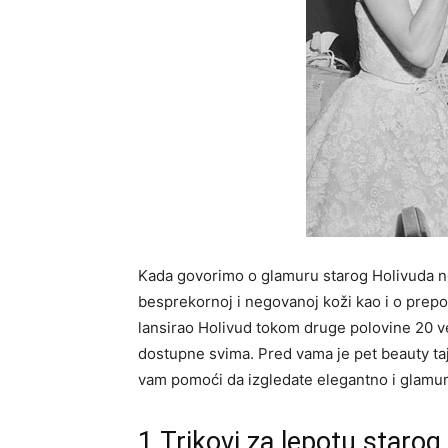
Kada govorimo o glamuru starog Holivuda ne 
besprekornoj i negovanoj koži kao i o prepoz
lansirao Holivud tokom druge polovine 20 v
dostupne svima. Pred vama je pet beauty taj
vam pomoći da izgledate elegantno i glamur
1.Trikovi za lepotu starog