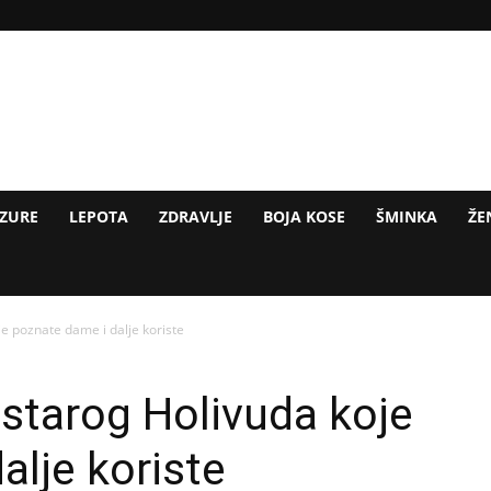
IZURE
LEPOTA
ZDRAVLJE
BOJA KOSE
ŠMINKA
ŽE
je poznate dame i dalje koriste
 starog Holivuda koje
alje koriste