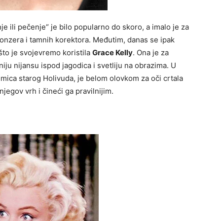
e ili pečenje“ je bilo popularno do skoro, a imalo je za
bronzera i tamnih korektora. Međutim, danas se ipak
što je svojevremo koristila
Grace Kelly
. Ona je za
niju nijansu ispod jagodica i svetliju na obrazima. U
umica starog Holivuda, je belom olovkom za oči crtala
jegov vrh i čineći ga pravilnijim.