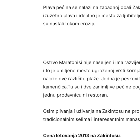
Plava pećina se nalazi na zapadnoj obali Zak
izuzetno plava i idealno je mesto za ljubitelj
su nastali tokom erozije.
Ostrvo Maratonisi nije naseljen i ima razvij
i to je omiljeno mesto ugroženoj vrsti korn
nalaze dve različite plaže. Jedna je peskovit
kamenčića.Tu su i dve zanimljive pećine po
jednu prodavnicu ni restoran.
Osim plivanja i uživanja na Zakintosu ne pro
tradicionalnim selima i interesantnim manas
Cena letovanja 2013 na Zakintosu
: