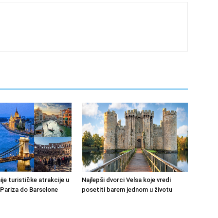
je turističke atrakcije u
Najlepši dvorci Velsa koje vredi
 Pariza do Barselone
posetiti barem jednom u životu