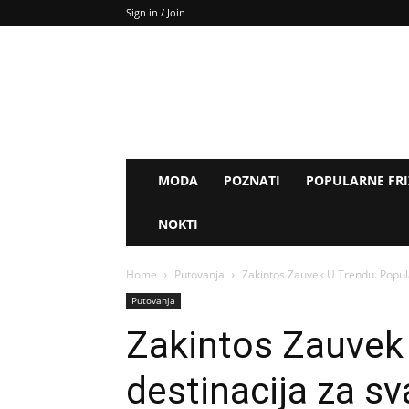
Sign in / Join
MODA
POZNATI
POPULARNE FR
NOKTI
Home
Putovanja
Zakintos Zauvek U Trendu. Popul
Putovanja
Zakintos Zauvek
destinacija za s