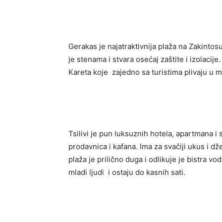
Gerakas je najatraktivnija plaža na Zakintos
je stenama i stvara osećaj zaštite i izolacije
Kareta koje zajedno sa turistima plivaju u m
Tsilivi je pun luksuznih hotela, apartmana i 
prodavnica i kafana. Ima za svačiji ukus i džep
plaža je prilično duga i odlikuje je bistra vo
mladi ljudi i ostaju do kasnih sati.