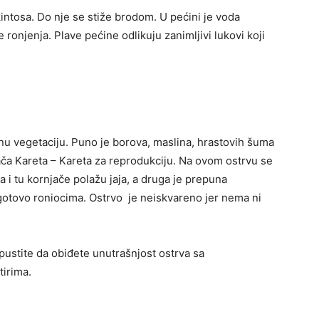
intosa. Do nje se stiže brodom. U pećini je voda
e ronjenja. Plave pećine odlikuju zanimljivi lukovi koji
enu vegetaciju. Puno je borova, maslina, hrastovih šuma
jača Kareta – Kareta za reprodukciju. Na ovom ostrvu se
a i tu kornjače polažu jaja, a druga je prepuna
gotovo roniocima. Ostrvo je neiskvareno jer nema ni
pustite da obiđete unutrašnjost ostrva sa
tirima.