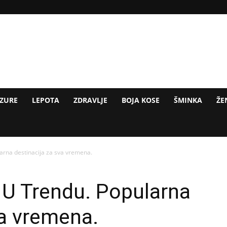
IZURE
LEPOTA
ZDRAVLJE
BOJA KOSE
ŠMINKA
ŽE
arna destinacija za sva vremena.
 U Trendu. Popularna
va vremena.