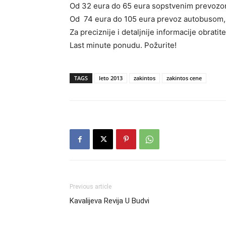
Od 32 eura do 65 eura sopstvenim prevozo
Od 74 eura do 105 eura prevoz autobusom,
Za preciznije i detaljnije informacije obrati
Last minute ponudu. Požurite!
TAGS
leto 2013
zakintos
zakintos cene
Previous article
Kavalijeva Revija U Budvi