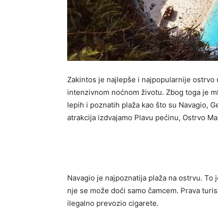
Zakintos je najlepše i najpopularnije ostrv
intenzivnom noćnom životu. Zbog toga je ml
lepih i poznatih plaža kao što su
Navagio, Ge
atrakcija izdvajamo Plavu pećinu, Ostrvo Ma
Navagio je najpoznatija plaža na ostrvu. To 
nje se može doći samo čamcem. Prava turistič
ilegalno prevozio cigarete.