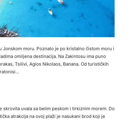
o u Jonskom moru. Poznato je po kristalno čistom moru i
adima omiljena destinacija. Na Zakintosu ima puno
rakas, Tsilivi, Agios Nikolaos, Banana. Od turističkih
ratonisi…
je skrovita uvala sa belim peskom i tirkiznim morem. Do
ka atrakcija na ovoj plaži je nasukani brod koji je