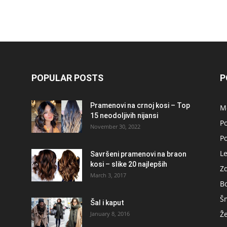
POPULAR POSTS
P
Pramenovi na crnoj kosi – Top
M
15 neodoljivih nijansi
Po
November 30, 2022
P
L
Savršeni pramenovi na braon
kosi – slike 20 najlepših
Zd
March 3, 2017
B
Š
Šal i kaput
Ž
January 8, 2016