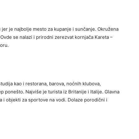
u jer je najbolje mesto za kupanje i sunčanje. Okružena
. Ovde se nalazi i prirodni zerezvat kornjača Kareta –
oru.
studija kao i restorana, barova, noćnih klubova,
 ponešto. Najviše je turista iz Britanije i Italije. Glavna
da i objekti za sportove na vodi. Dolaze porodični i