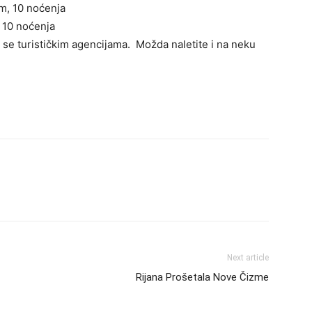
m, 10 noćenja
 10 noćenja
te se turističkim agencijama. Možda naletite i na neku
Next article
Rijana Prošetala Nove Čizme