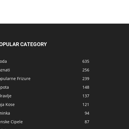
OPULAR CATEGORY
oda
635
znati
256
opularne Frizure
239
epota
148
ravlje
137
oja Kose
121
minka
94
enske Cipele
87