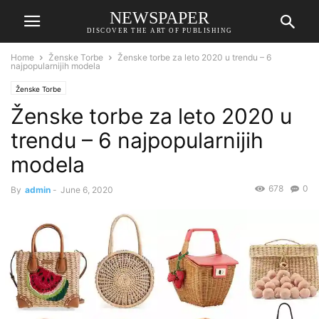
NEWSPAPER
DISCOVER THE ART OF PUBLISHING
Home
Ženske Torbe
Ženske torbe za leto 2020 u trendu – 6
najpopularnijih modela
Ženske Torbe
Ženske torbe za leto 2020 u
trendu – 6 najpopularnijih
modela
678
0
By
admin
-
June 6, 2020