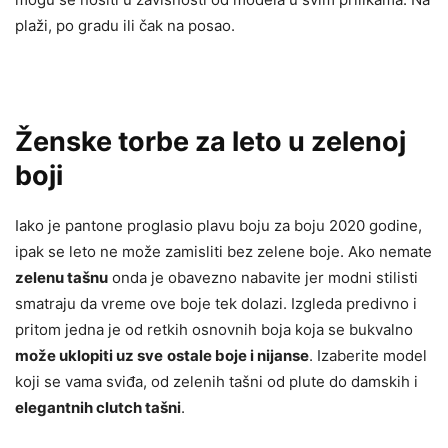
plaži, po gradu ili čak na posao.
Ženske torbe za leto u zelenoj
boji
Iako je pantone proglasio plavu boju za boju 2020 godine,
ipak se leto ne može zamisliti bez zelene boje. Ako nemate
zelenu tašnu
onda je obavezno nabavite jer modni stilisti
smatraju da vreme ove boje tek dolazi. Izgleda predivno i
pritom jedna je od retkih osnovnih boja koja se bukvalno
može uklopiti uz sve
ostale boje i nijanse
. Izaberite model
koji se vama sviđa, od zelenih tašni od plute do damskih i
elegantnih clutch tašni
.