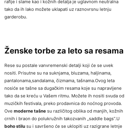
rafije i slame kao i kožnih detalja je uglavnom neutralna
tako da ih lako možete uklapati uz raznovrsnu letnju
garderobu.
Ženske torbe za leto sa resama
Rese su postale vanvremenski detalji koji će se uvek
nositi. Prisutne su na suknjama, bluzama, haljinama,
pantalonama,sandalama, čizmama, tašnama.Ovog leta
nosiće se tašne sa dugačkim resama koje su napravljene
tako da se kreću u Vašem ritmu. Možete ih nositi svuda od
muzičkih festivala, preko prodavnica do noćnog provoda.
Ove
moderne tašne
su različitog oblika od manjih, kožnih
crnih i braon do polukružnih takozvanih „saddle bags”.U
boho stilu
su i savršeno će se uklopiti uz razigrane letnje