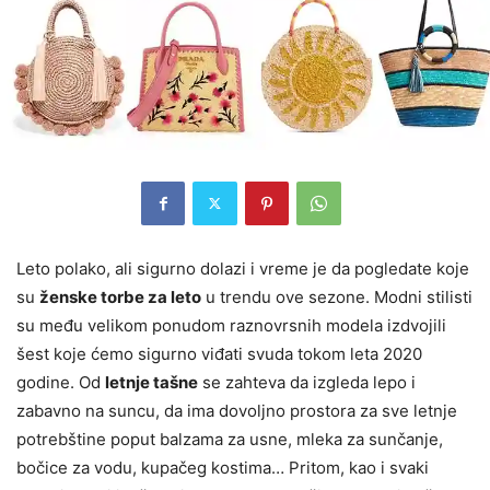
Leto polako, ali sigurno dolazi i vreme je da pogledate koje
su
ženske torbe za leto
u trendu ove sezone. Modni stilisti
su među velikom ponudom raznovrsnih modela izdvojili
šest koje ćemo sigurno viđati svuda tokom leta 2020
godine. Od
letnje tašne
se zahteva da izgleda lepo i
zabavno na suncu, da ima dovoljno prostora za sve letnje
potrebštine poput balzama za usne, mleka za sunčanje,
bočice za vodu, kupačeg kostima… Pritom, kao i svaki