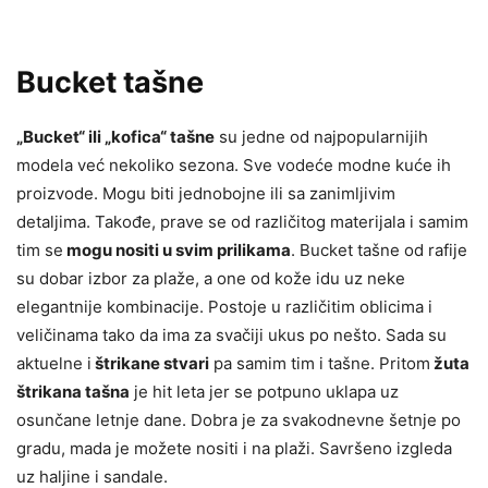
Bucket tašne
„Bucket“ ili „kofica“ tašne
su jedne od najpopularnijih
modela već nekoliko sezona. Sve vodeće modne kuće ih
proizvode. Mogu biti jednobojne ili sa zanimljivim
detaljima. Takođe, prave se od različitog materijala i samim
tim se
mogu nositi u svim prilikama
. Bucket tašne od rafije
su dobar izbor za plaže, a one od kože idu uz neke
elegantnije kombinacije. Postoje u različitim oblicima i
veličinama tako da ima za svačiji ukus po nešto. Sada su
aktuelne i
štrikane stvari
pa samim tim i tašne. Pritom
žuta
štrikana tašna
je hit leta jer se potpuno uklapa uz
osunčane letnje dane. Dobra je za svakodnevne šetnje po
gradu, mada je možete nositi i na plaži. Savršeno izgleda
uz haljine i sandale.