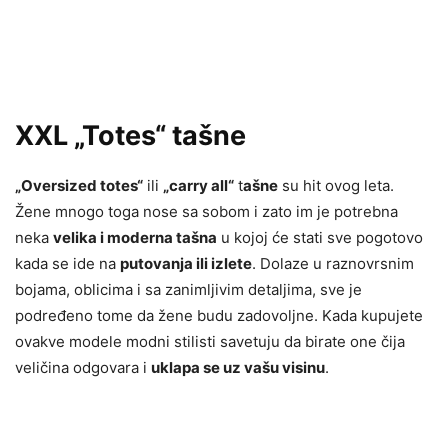
XXL „Totes“ tašne
„Oversized totes“
ili
„carry all“
t
ašne
su hit ovog leta.
Žene mnogo toga nose sa sobom i zato im je potrebna
neka
velika i moderna tašna
u kojoj će stati sve pogotovo
kada se ide na
putovanja ili izlete
. Dolaze u raznovrsnim
bojama, oblicima i sa zanimljivim detaljima, sve je
podređeno tome da žene budu zadovoljne. Kada kupujete
ovakve modele modni stilisti savetuju da birate one čija
veličina odgovara i
uklapa se uz vašu visinu
.