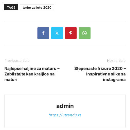
TAGS
torbe za leto 2020
Previous article
Next article
Najlepše haljine za maturu –
Stepenaste frizure 2020 –
Zablistajte kao kraljice na
Inspirativne slike sa
maturi
instagrama
admin
https://utrendu.rs