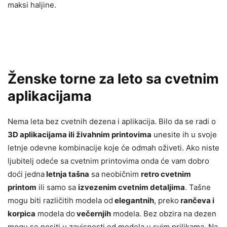
maksi haljine.
Ženske torne za leto sa cvetnim
aplikacijama
Nema leta bez cvetnih dezena i aplikacija. Bilo da se radi o
3D aplikacijama ili živahnim printovima
unesite ih u svoje
letnje odevne kombinacije koje će odmah oživeti. Ako niste
ljubitelj odeće sa cvetnim printovima onda će vam dobro
doći jedna
letnja tašna
sa neobičnim
retro cvetnim
printom
ili samo sa
izvezenim cvetnim detaljima
. Tašne
mogu biti različitih modela od
elegantnih
, preko
rančeva i
korpica
modela do
večernjih
modela. Bez obzira na dezen
mogu se nositi u zavisnosti od modela u svim prilikama. Na