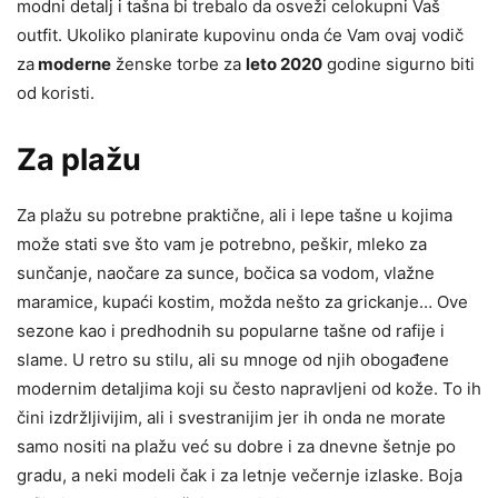
modni detalj i tašna bi trebalo da osveži celokupni Vaš
outfit. Ukoliko planirate kupovinu onda će Vam ovaj vodič
za
moderne
ženske torbe za
leto 2020
godine sigurno biti
od koristi.
Za plažu
Za plažu su potrebne praktične, ali i lepe tašne u kojima
može stati sve što vam je potrebno, peškir, mleko za
sunčanje, naočare za sunce, bočica sa vodom, vlažne
maramice, kupaći kostim, možda nešto za grickanje… Ove
sezone kao i predhodnih su popularne tašne od rafije i
slame. U retro su stilu, ali su mnoge od njih obogađene
modernim detaljima koji su često napravljeni od kože. To ih
čini izdržljivijim, ali i svestranijim jer ih onda ne morate
samo nositi na plažu već su dobre i za dnevne šetnje po
gradu, a neki modeli čak i za letnje večernje izlaske. Boja